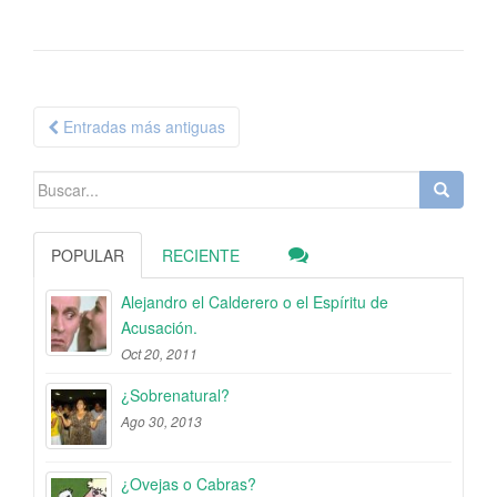
Navegación
Entradas más antiguas
de
entradas
Buscar:
POPULAR
RECIENTE
Alejandro el Calderero o el Espíritu de
Acusación.
Oct 20, 2011
¿Sobrenatural?
Ago 30, 2013
¿Ovejas o Cabras?