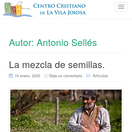
C
a
m
b
i
Autor:
Antonio Sellés
a
r
n
La mezcla de semillas.
a
v
e
10 enero, 2025
Deja un comentario
Artículos
g
a
c
i
ó
n