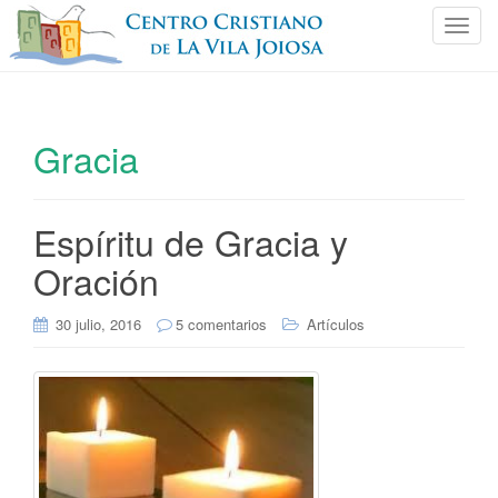
C
a
m
b
i
Gracia
a
r
n
Espíritu de Gracia y
a
v
Oración
e
g
30 julio, 2016
5 comentarios
Artículos
a
c
i
ó
n