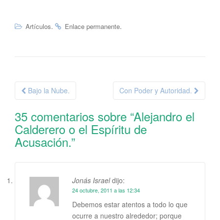
.
.
Artículos
Enlace permanente
Navegación
Bajo la Nube.
Con Poder y Autoridad.
de
35 comentarios sobre “
Alejandro el
la
Calderero o el Espíritu de
entrada
Acusación.
”
Jonás Israel
dijo:
24 octubre, 2011 a las 12:34
Debemos estar atentos a todo lo que
ocurre a nuestro alrededor; porque