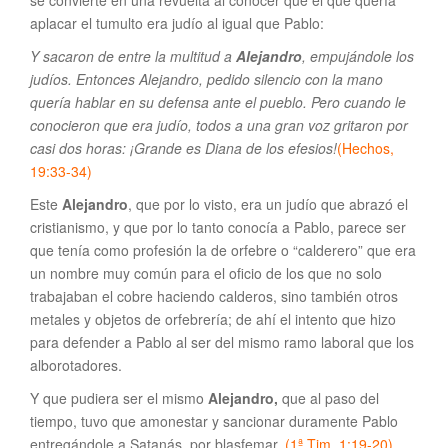
aplacar el tumulto era judío al igual que Pablo:
Y sacaron de entre la multitud a
Alejandro
, empujándole los
judíos. Entonces Alejandro, pedido silencio con la mano
quería hablar en su defensa ante el pueblo. Pero cuando le
conocieron que era judío, todos a una gran voz gritaron por
casi dos horas: ¡Grande es Diana de los efesios!
(Hechos,
19:33-34)
Este
Alejandro
, que por lo visto, era un judío que abrazó el
cristianismo, y que por lo tanto conocía a Pablo, parece ser
que tenía como profesión la de orfebre o “calderero” que era
un nombre muy común para el oficio de los que no solo
trabajaban el cobre haciendo calderos, sino también otros
metales y objetos de orfebrería; de ahí el intento que hizo
para defender a Pablo al ser del mismo ramo laboral que los
alborotadores.
Y que pudiera ser el mismo
Alejandro,
que al paso del
tiempo, tuvo que amonestar y sancionar duramente Pablo
entregándole a Satanás, por blasfemar.
(1ª Tim. 1:19-20)