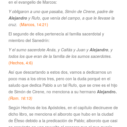
en el evangelio de Marcos:
Y obligaron a uno que pasaba, Simón de Cirene, padre de
Alejandro
y Rufo, que venía del campo, a que le llevase la
cruz.
(Marcos, 14:21)
El segundo de ellos pertenecía al familia sacerdotal y
miembro del Sanedrín:
Y el sumo sacerdote Anás, y Caifás y Juan y
Alejandro
, y
todos los que eran de la familia de los sumos sacerdotes.
(Hechos, 4:6)
Así que descartando a estos dos, vamos a dedicarnos un
poco mas a los otros tres, pero con la duda porqué en el
saludo que dedica Pablo a un tal Rufo, que se cree es el hijo
de Simón de Cirene, no menciona a su hermano
Alejandro.
(Rom. 16:13)
Según Hechos de los Apóstoles, en el capítulo diecinueve de
dicho libro, se menciona el alboroto que hubo en la ciudad
de Éfeso debido a la predicación de Pablo; alboroto que casi
se convierte en una revuelta al conocer que el que quería