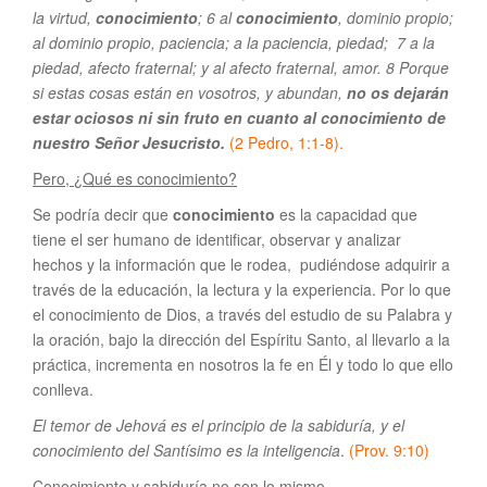
la virtud,
conocimiento
; 6 al
conocimiento
, dominio propio;
al dominio propio, paciencia; a la paciencia, piedad; 7 a la
piedad, afecto fraternal; y al afecto fraternal, amor.
8 Porque
si estas cosas están en vosotros, y abundan,
no os dejarán
estar ociosos ni sin fruto en cuanto al conocimiento de
nuestro Señor Jesucristo.
(2 Pedro, 1:1-8).
Pero,
¿Qué es conocimiento?
Se podría decir que
conocimiento
es la capacidad que
tiene el ser humano de identificar, observar y analizar
hechos y la información que le rodea, pudiéndose adquirir a
través de la educación, la lectura y la experiencia. Por lo que
el conocimiento de Dios, a través del estudio de su Palabra y
la oración, bajo la dirección del Espíritu Santo, al llevarlo a la
práctica, incrementa en nosotros la fe en Él y todo lo que ello
conlleva.
El temor de Jehová es el principio de la sabiduría, y el
conocimiento del Santísimo es la inteligencia
.
(Prov. 9:10)
Conocimiento y sabiduría no son lo mismo.