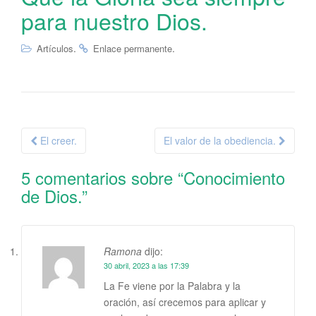
para nuestro Dios.
.
.
Artículos
Enlace permanente
Navegación
El creer.
El valor de la obediencia.
de
5 comentarios sobre “
Conocimiento
la
de Dios.
”
entrada
Ramona
dijo:
30 abril, 2023 a las 17:39
La Fe viene por la Palabra y la
oración, así crecemos para aplicar y