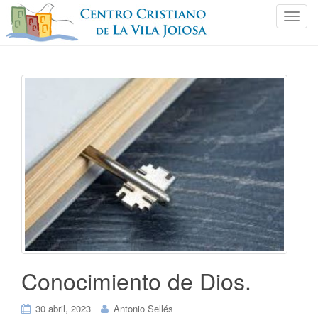
C
a
m
b
i
a
r
n
a
v
e
g
a
c
i
ó
Conocimiento de Dios.
n
30 abril, 2023
Antonio Sellés