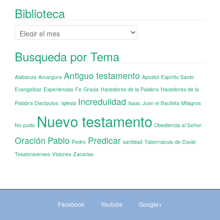
Biblioteca
Biblioteca
Busqueda por Tema
Antiguo testamento
Alabanza
Amargura
Apostol
Espíritu Santo
Evangelizar
Experiencias
Fe
Gracia
Hacedores de la Palabra
Hacedores de la
Incredulidad
Palabra Discípulos.
Iglesia
Isaac
Juan el Bautista
Milagros
Nuevo testamento
No pudo
Obediencia al Señor.
Oración
Pablo
Predicar
Pedro
santidad
Tabernáculo de David
Tesalonicenses
Visiones
Zacarias
Facebook
Youtube
Google+