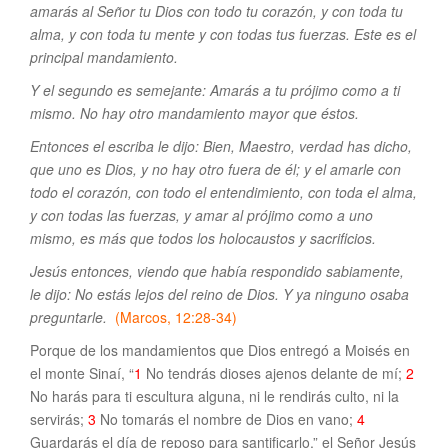
amarás al Señor tu Dios con todo tu corazón, y con toda tu
alma, y con toda tu mente y con todas tus fuerzas. Este es el
principal mandamiento.
Y el segundo es semejante: Amarás a tu prójimo como a ti
mismo. No hay otro mandamiento mayor que éstos.
Entonces el escriba le dijo: Bien, Maestro, verdad has dicho,
que uno es Dios, y no hay otro fuera de él; y el amarle con
todo el corazón, con todo el entendimiento, con toda el alma,
y con todas las fuerzas, y amar al prójimo como a uno
mismo, es más que todos los holocaustos y sacrificios.
Jesús entonces, viendo que había respondido sabiamente,
le dijo: No estás lejos del reino de Dios. Y ya ninguno osaba
preguntarle.
(Marcos, 12:28-34)
Porque de los mandamientos que Dios entregó a Moisés en
el monte Sinaí, “
1
No tendrás dioses ajenos delante de mí;
2
No harás para ti escultura alguna, ni le rendirás culto, ni la
servirás;
3
No tomarás el nombre de Dios en vano;
4
Guardarás el día de reposo para santificarlo,” el Señor Jesús