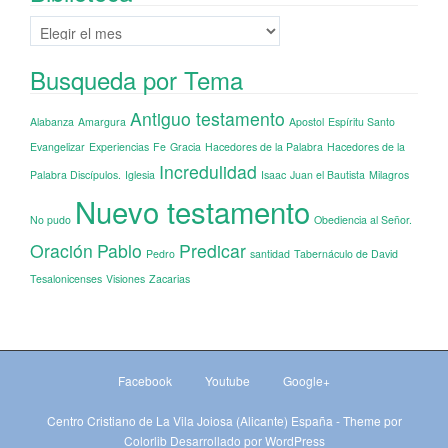
Biblioteca
Busqueda por Tema
Antiguo testamento
Alabanza
Amargura
Apostol
Espíritu Santo
Evangelizar
Experiencias
Fe
Gracia
Hacedores de la Palabra
Hacedores de la
Incredulidad
Palabra Discípulos.
Iglesia
Isaac
Juan el Bautista
Milagros
Nuevo testamento
No pudo
Obediencia al Señor.
Oración
Pablo
Predicar
Pedro
santidad
Tabernáculo de David
Tesalonicenses
Visiones
Zacarias
Facebook
Youtube
Google+
Centro Cristiano de La Vila Joiosa (Alicante) España - Theme por
Colorlib
Desarrollado por
WordPress