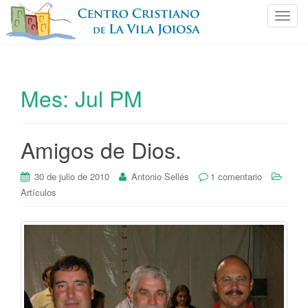
C
a
m
b
i
Mes:
Jul PM
a
r
n
Amigos de Dios.
a
v
e
30 de julio de 2010
Antonio Sellés
1 comentario
g
Artículos
a
c
i
ó
n