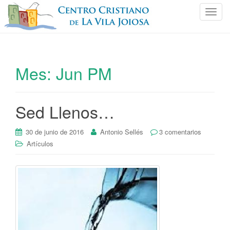
C
a
m
b
i
Mes:
Jun PM
a
r
n
Sed Llenos…
a
v
e
30 de junio de 2016
Antonio Sellés
3 comentarios
g
Artículos
a
c
i
ó
n