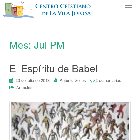
C
a
m
b
i
Mes:
Jul PM
a
r
n
El Espíritu de Babel
a
v
e
30 de julio de 2013
Antonio Sellés
3 comentarios
g
Artículos
a
c
i
ó
n