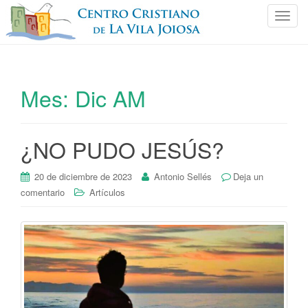
C
a
m
b
i
Mes:
Dic AM
a
r
n
¿NO PUDO JESÚS?
a
v
e
20 de diciembre de 2023
Antonio Sellés
Deja un
g
comentario
Artículos
a
c
i
ó
n