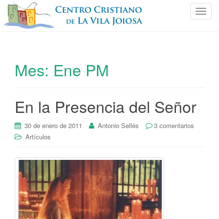
C
a
m
b
i
Mes:
Ene PM
a
r
n
En la Presencia del Señor
a
v
e
30 de enero de 2011
Antonio Sellés
3 comentarios
g
Artículos
a
c
i
ó
n