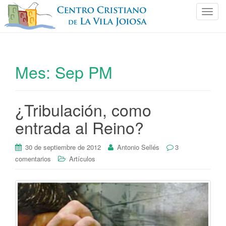
C
a
m
b
i
Mes:
Sep PM
a
r
n
¿Tribulación, como
a
v
entrada al Reino?
e
g
30 de septiembre de 2012
Antonio Sellés
3
a
comentarios
Artículos
c
i
ó
n