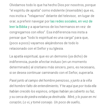
Olvidamos todo lo que ha hecho Dios por nosotros, porque
“el espíritu de apatía” como indolente (insensible) que es,
nos incita a
“
relajarnos” delante del televisor, en lugar de
orar; a preferir navegar por
las redes sociales, en vez de
leer la Biblia
y a apartarnos de los hermanos en vez de
congregarnos con ellos”. Esa indiferencia nos insta a
pensar que “todo lo espiritual es una carga” para que,
(poco a poco) vayamos alejándonos de todo lo
relacionado con el Señor y su Iglesia.
La apatía espiritual, que es un demonio (ya dicho) de
indiferencia, puede afectar incluso (en un momento
determinado) al cristiano más sincero, pero, es necesario,
si se desea continuar caminando con el Señor, superarla.
Pasé junto al campo del hombre perezoso, y junto a la viña
del hombre falto de entendimiento; Y he aquí que por toda ella
habían crecido los espinos, ortigas habían ya cubierto su faz,
y su cerca de piedra estaba ya destruida. Miré, y lo puse en mi
corazón; Lo vi, y tomé consejo. Un poco de sueño,