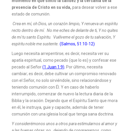
momento en que sintió la calidez y la cercanía de la
presencia de Cristo en su vida,
para desear volver a ese
estado de comunión.
Crea en mí, oh Dios, un corazón limpio, Y renueva un espíritu
recto dentro de mí. No me eches de delante de ti, Y no quites
de mí tu santo Espíritu. Vuélveme el gozo de tu salvación, Y
espíritu noble me sustente.
(Salmos, 51:10-12)
Luego necesita arrepentirse; es decir, necesita ver su
apatía espiritual, como pecado (que lo es) y confesar ese
pecado al Señor
(
1 Juan 1:9
)
.
Por último, necesita
cambiar; es decir, debe cultivar un compromiso renovado
con el Señor, no solo sirviéndole, sino relacionándose y
teniendo comunión con Él. Y en caso de haberlo
interrumpido, comenzar de nuevo la lectura diaria de la
Biblia y la oración. Dejando que el Espíritu Santo que mora
en él, le instruya, guie y capacite, además de tener
comunión con una iglesia local que tenga sana doctrina.
Y considerémonos unos a otros para estimularnos al amor y
a las buenas obras; no dejando de congregarnos, como