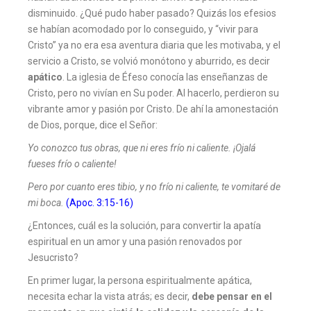
disminuido. ¿Qué pudo haber pasado? Quizás los efesios
se habían acomodado por lo conseguido, y “vivir para
Cristo” ya no era esa aventura diaria que les motivaba, y el
servicio a Cristo, se volvió monótono y aburrido, es decir
apático
. La iglesia de Éfeso conocía las enseñanzas de
Cristo, pero no vivían en Su poder. Al hacerlo, perdieron su
vibrante amor y pasión por Cristo. De ahí la amonestación
de Dios, porque, dice el Señor:
Yo conozco tus obras, que ni eres frío ni caliente. ¡Ojalá
fueses frío o caliente!
Pero por cuanto eres tibio, y no frío ni caliente, te vomitaré de
mi boca.
(Apoc. 3:15-16)
¿Entonces, cuál es la solución, para convertir la apatía
espiritual en un amor y una pasión renovados por
Jesucristo?
En primer lugar, la persona espiritualmente apática,
necesita echar la vista atrás; es decir,
debe pensar en el