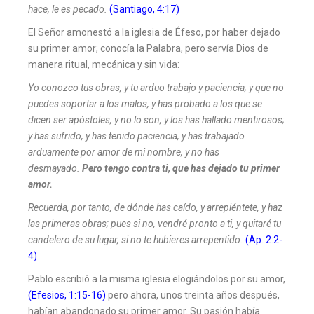
hace, le es pecado.
(Santiago, 4:17)
El Señor amonestó a la iglesia de Éfeso, por haber dejado
su primer amor; conocía la Palabra, pero servía Dios de
manera ritual, mecánica y sin vida:
Yo conozco tus obras, y tu arduo trabajo y paciencia; y que no
puedes soportar a los malos, y has probado a los que se
dicen ser apóstoles, y no lo son, y los has hallado mentirosos;
y has sufrido, y has tenido paciencia, y has trabajado
arduamente por amor de mi nombre, y no has
desmayado.
Pero tengo contra ti, que has dejado tu primer
amor.
Recuerda, por tanto, de dónde has caído, y arrepiéntete, y haz
las primeras obras; pues si no, vendré pronto a ti, y quitaré tu
candelero de su lugar, si no te hubieres arrepentido.
(Ap. 2:2-
4)
Pablo escribió a la misma iglesia elogiándolos por su amor,
(Efesios, 1:15-16)
pero ahora, unos treinta años después,
habían abandonado su primer amor. Su pasión había