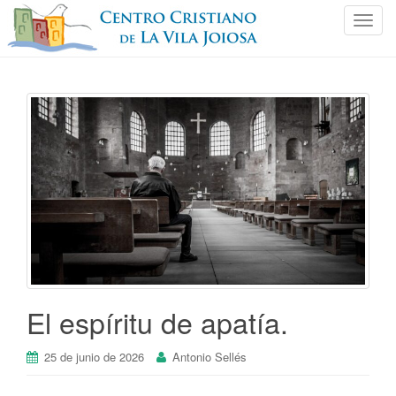
C
a
m
b
i
a
r
n
a
v
e
g
a
c
i
El espíritu de apatía.
ó
n
25 de junio de 2026
Antonio Sellés