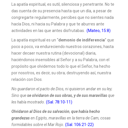
La apatía espiritual, es sutil, silenciosa y penetrante. No te
das cuenta de su presencia hasta que un día, a pesar de
congregarte regularmente, percibes que no sientes nada
hacía Dios, ni hacia su Palabra y que te aburres ante
actividades en las que antes disfrutabas.
(Mateo, 15:8)
La apatía espiritual es un “
demonio de indiferencia
” que
poco a poco, va endureciendo nuestros corazones, hasta
hacer decaer nuestra rutina (devocional) diaria,
haciéndonos insensibles al Señor y a su Palabra, con el
propósito que olvidemos todo lo que el Señor, ha hecho
por nosotros, es decir, su obra; destruyendo así, nuestra
relación con Dios.
No guardaron el pacto de Dios, ni quisieron andar en su ley;
Sino que
se olvidaron de sus obras, y de sus maravillas
que
les había mostrado.
(Sal. 78:10-11)
Olvidaron al Dios de su salvación
,
que había hecho
grandezas
en Egipto, maravillas en la tierra de Cam, cosas
formidables sobre el Mar Rojo.
(Sal. 106:21-22)