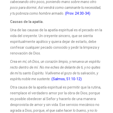
cabeceando otro poco, poniendo mano sobre mano otro
poco para dormir; Así vendrá como caminante tu necesidad,
y tu pobreza como hombre armado.
(Prov. 24:30-34)
Causas de la apatía.
Una de las causas de la apatía espiritual es el pecado en la
vida del creyente. Un creyente sincero, que se sienta
espiritualmente apático y quiera dejar de estarlo, debe
confesar cualquier pecado conocido y pedir la limpieza y
renovación de Dios.
Crea en mí, oh Dios, un corazón limpio, y renueva un espíritu
recto dentro de mí. No me eches de delante de ti, y no quites
de mí tu santo Espíritu. Vuélveme el gozo de tu salvación, y
espíritu noble me sustente.
(Salmos, 51:10-12)
Otra causa de la apatía espiritual es permitir que la rutina,
reemplace el verdadero amor por la obra de Dios; porque
es posible obedecer al Señor y hacerlo de una manera
desprovista de amor y sin vida. Ese servicio mecánico no
agrada a Dios, porque,
el que sabe hacer lo bueno, y no lo