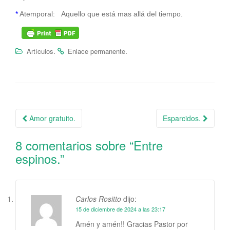
*
Atemporal: Aquello que está mas allá del tiempo.
.
.
Artículos
Enlace permanente
Amor gratuito.
Esparcidos.
Navegación de la entrada
8 comentarios sobre “
Entre
espinos.
”
Carlos Rositto
dijo:
15 de diciembre de 2024 a las 23:17
Amén y amén!! Gracias Pastor por