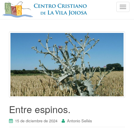
C
a
m
b
i
a
r
n
a
v
e
g
a
c
i
Entre espinos.
ó
n
15 de diciembre de 2024
Antonio Sellés