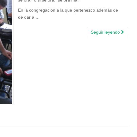
se ora; o si se ora, se ora mal.
En la congregación a la que pertenezco además de
de dar a …
Seguir leyendo