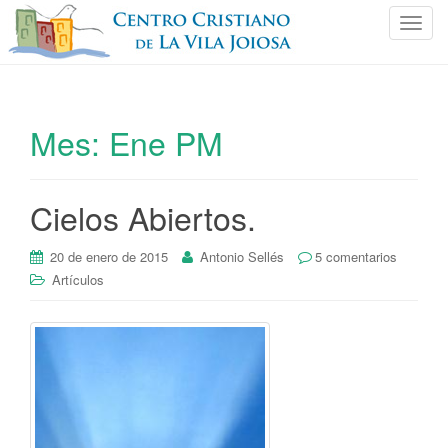
C
a
m
b
i
Mes:
Ene PM
a
r
n
Cielos Abiertos.
a
v
e
20 de enero de 2015
Antonio Sellés
5 comentarios
g
Artículos
a
c
i
ó
n