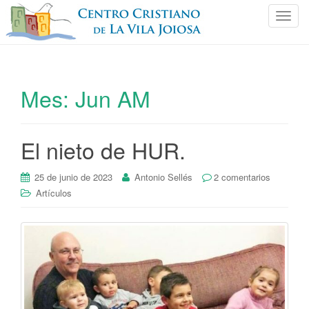
C
a
m
b
i
Mes:
Jun AM
a
r
n
El nieto de HUR.
a
v
e
25 de junio de 2023
Antonio Sellés
2 comentarios
g
Artículos
a
c
i
ó
n