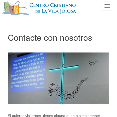
C
a
m
b
i
Contacte con nosotros
a
r
n
a
v
e
g
a
c
i
ó
n
Si quieres visitarnos, tienes alguna duda o simplemente