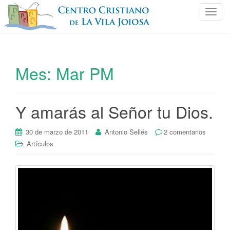
C
a
m
b
i
Mes:
Mar PM
a
r
n
Y amarás al Señor tu Dios.
a
v
e
30 de marzo de 2011
Antonio Sellés
2 comentarios
g
Artículos
a
c
i
ó
n