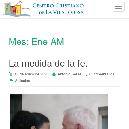
C
a
m
b
i
Mes:
Ene AM
a
r
n
La medida de la fe.
a
v
e
15 de enero de 2023
Antonio Sellés
4 comentarios
g
Artículos
a
c
i
ó
n