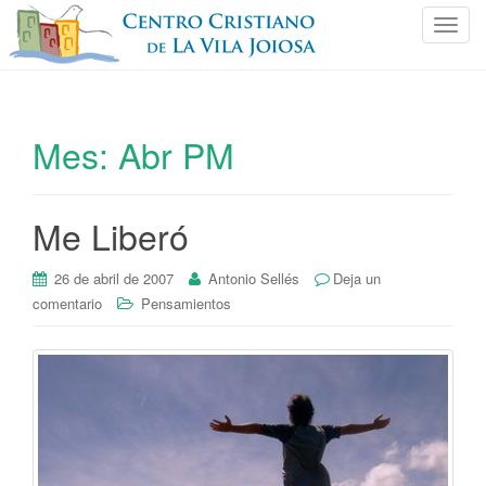
C
a
m
b
i
Mes:
Abr PM
a
r
n
Me Liberó
a
v
e
26 de abril de 2007
Antonio Sellés
Deja un
g
comentario
Pensamientos
a
c
i
ó
n