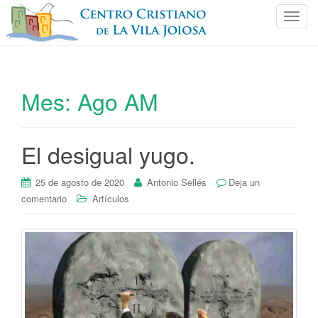
C
a
m
b
i
Mes:
Ago AM
a
r
n
El desigual yugo.
a
v
e
25 de agosto de 2020
Antonio Sellés
Deja un
g
comentario
Artículos
a
c
i
ó
n