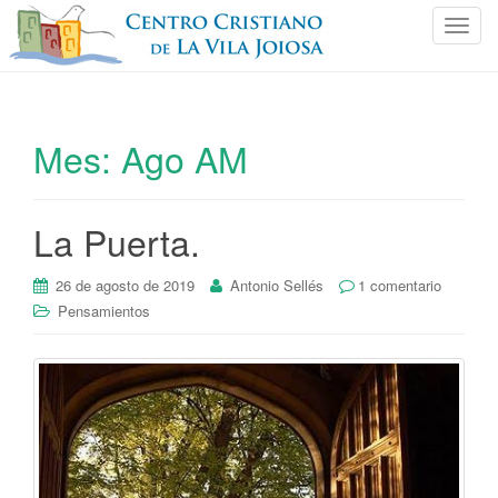
C
a
m
b
i
Mes:
Ago AM
a
r
n
La Puerta.
a
v
e
26 de agosto de 2019
Antonio Sellés
1 comentario
g
Pensamientos
a
c
i
ó
n