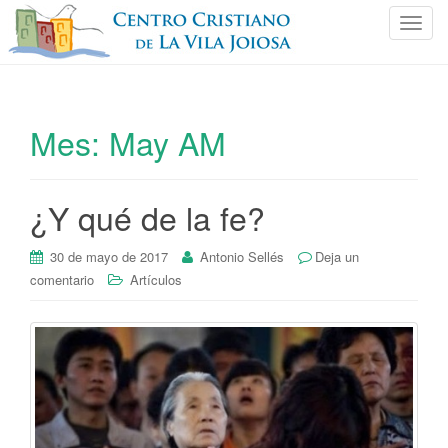
C
a
m
b
i
Mes:
May AM
a
r
n
¿Y qué de la fe?
a
v
e
30 de mayo de 2017
Antonio Sellés
Deja un
g
comentario
Artículos
a
c
i
ó
n