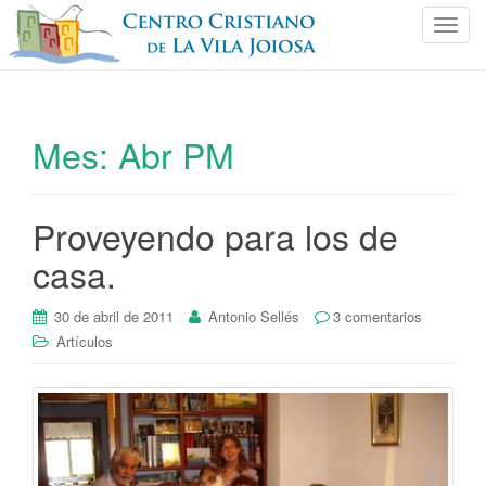
C
a
m
b
i
Mes:
Abr PM
a
r
n
Proveyendo para los de
a
v
casa.
e
g
30 de abril de 2011
Antonio Sellés
3 comentarios
a
Artículos
c
i
ó
n