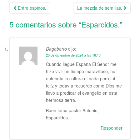
Entre espinos.
La mezcla de semillas.
Navegación de la entrada
5 comentarios sobre “
Esparcidos.
”
Dagoberto
dijo:
20 de diciembre de 2024 a las 16:13
Cuando llegue España El Señor me
hizo vivir un tiempo maravilloso, no
entendía la cultura ni nada pero fui
feliz y todavía recuerdo como Dios me
llevó a predicar el evangelio en esta
hermosa tierra.
Buen tema pastor Antonio,
Esparcidos.
Responder