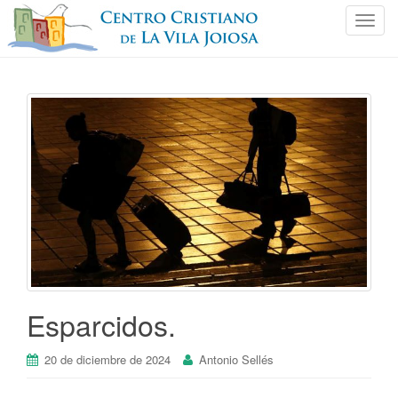
C
a
m
b
i
a
r
n
a
v
e
g
a
c
i
Esparcidos.
ó
n
20 de diciembre de 2024
Antonio Sellés