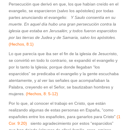
Persecución que derivó en que, los que habían creído en el
evangelio, se esparcieron (salvo los apóstoles) por todas
partes anunciando el evangelio:
Y Saulo consentía en su
muerte. En aquel día hubo una gran persecución contra la
iglesia que estaba en Jerusalén; y todos fueron esparcidos
por las tierras de Judea y de Samaria, salvo los apóstoles.
(Hechos, 8:1)
Lo que parecía que iba ser el fin de la iglesia de Jesucristo,
se convirtió en todo lo contrario, se expandió el evangelio y
por lo tanto la Iglesia; porque donde llegaban “los
esparcidos” se predicaba el evangelio y la gente escuchaba
atentamente, y al ver las señales que acompañaban la
Palabra, creyendo en el Señor, se bautizaban hombres y
mujeres.
(Hechos, 8: 5-12)
Por lo que, al conocer el trabajo en Cristo, que están
realizando algunas de estas personas en España, “como
españoles entre los españoles, para ganarlos para Cristo”
(1
Cor. 9:20)
siento agradecimiento por estos “esparcidos”
que han dejado (algunos de ellos) familia, casa, amigos,