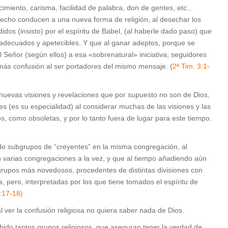
miento, carisma, facilidad de palabra, don de gentes, etc.,
hecho conducen a una nueva forma de religión, al desechar los
dos (insisto) por el espíritu de Babel, (al haberle dado paso) que
adecuados y apetecibles. Y que al ganar adeptos, porque se
 Señor (según ellos) a esa «sobrenatural» iniciativa; seguidores
más confusión al ser portadores del mismo mensaje. (
2ª Tim. 3:1-
r nuevas visiones y revelaciones que por supuesto no son de Dios,
 (es su especialidad) al considerar muchas de las visiones y las
, como obsoletas, y por lo tanto fuera de lugar para este tiempo.
ndo subgrupos de “creyentes” en la misma congregación, al
en varias congregaciones a la vez, y que al tiempo añadiendo aún
s grupos más novedosos, procedentes de distintas divisiones con
, pero, interpretadas por los que tiene tomados el espíritu de
:17-18)
l ver la confusión religiosa no quiera saber nada de Dios.
abido tantos grupos religiosos, que aseguran tener la verdad de