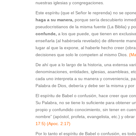
nuestras iglesias y congregaciones.
Este espíritu (que el Señor le reprenda) no se opon
haga a su manera,
porque sería descubierto inmedia
pseudocristianos de la misma fuente (La Biblia) y 
confunde,
a los que puede, que tienen en exclusiva
enseñarla (al habérsela revelado) de diferente ma
lugar al que la expone, al haberle hecho creer (obr
decisiones que solo le competen al mismo Dios.
(Ma
De ahí que a lo largo de la historia, una extensa var
denominaciones, entidades, iglesias, asambleas, etc.
cada uno interpreta a su manera y conveniencia, pa
Palabra de Dios, debería y debe ser la misma y por 
El espíritu de Babel o confusión, hace creer que co
Su Palabra, no se tiene lo suficiente para obtener 
propio y confundido conocimiento, sin tener en cu
nombre” (apóstol, profeta, evangelista, etc.) y obra
17:5) (Apoc. 2:17)
Por lo tanto el espíritu de Babel o confusión, es t