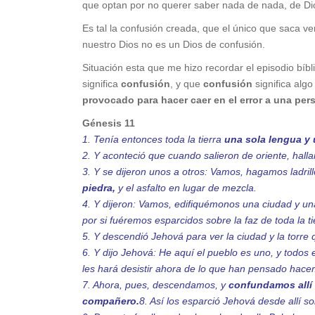
que optan por no querer saber nada de nada, de Di
Es tal la confusión creada, que el único que saca ve
nuestro Dios no es un Dios de confusión.
Situación esta que me hizo recordar el episodio bíb
significa
confusión
, y que
confusión
significa al
provocado para hacer caer en el error a una per
Génesis 11
1. Tenía entonces toda la tierra
una sola lengua y
2. Y aconteció que cuando salieron de oriente, hallaro
3. Y se dijeron unos a otros: Vamos, hagamos ladri
piedra,
y el asfalto en lugar de mezcla.
4. Y dijeron: Vamos, edifiquémonos una ciudad y una 
por si fuéremos esparcidos sobre la faz de toda la ti
5. Y descendió Jehová para ver la ciudad y la torre 
6. Y dijo Jehová: He aquí el pueblo es uno, y todos
les hará desistir ahora de lo que han pensado hacer
7. Ahora, pues, descendamos, y
confundamos allí 
compañero.
8. Así los esparció Jehová desde allí sob