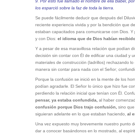
9. Por esto fue llamado el nombre de ella Babel, porq
los esparció sobre la faz de toda la tierra.
Se puede fácilmente deducir que después del Diluvio
reciente experiencia vivida y por la bendición que d
estaban capacitados para comunicarse con Dios. Y p
y con Dios:
el idioma que de Dios habían recibido
Y a pesar de esa maravillosa relación que podían dis
decisión sin contar con Él de edificar una ciudad y 
materiales de construcción (ladrillos) rechazando lo
manera sin contar para nada con el Señor; confundie
Porque la confusión se inició en la mente de los ho
podían agradarle. El Señor lo único que hizo fue co
perdiendo la relación inicial que tenían con Él. Co
pensar, ya estaba confundida,
al haber comenzado
confusión porque Dios trajo confusión,
sino que 
siguieran adelante en lo que estaban haciendo,
al 
Una vez expuesto muy brevemente nuestro punto de v
dar a conocer basándonos en lo mostrado, al espír