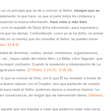
e en un principio que se dé a conocer al Señor,
siempre que se
tamente; lo que hace, es que al partir todos los cristianos y
poseyendo la misma información,
hace creer o más bien
 (con el respaldo de Dios) dicha información, para exponerla y
nera que los demás. Confundiendo, como ya se ha dicho, en primer
ando en su mente) que sin consultar al Señor, se pueden tomar
teo, 15:8-9)
iedad de doctrinas, credos, sectas, ministerios, organizaciones,
 etc., hayan salido del mismo libro, La Biblia. Libro Sagrado, que
ra mayor confusión. Cuando la revelación e interpretación de La
igual para todos.
(2ª Pedro, 1:19-21; 3:15-16)
n lo que se conoce de Dios, con lo que Él ha revelado a través de
una buena relación con el Creador, sino que partiendo de nuestro
enta para nada al Señor, podemos darnos a nosotros mismos “un
r en consecuencia, sin ningún tipo de intervención divina.
(Génesis,
odo aquello que nos impulsa a creer que podemos estar más cerca