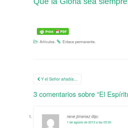
Que la Gloria sea siempre
.
.
Artículos
Enlace permanente
Y el Señor añadía…
Navegación de la entrada
3 comentarios sobre “
El Espíri
rene jimenez
dijo:
1 de agosto de 2013 a las 05:30