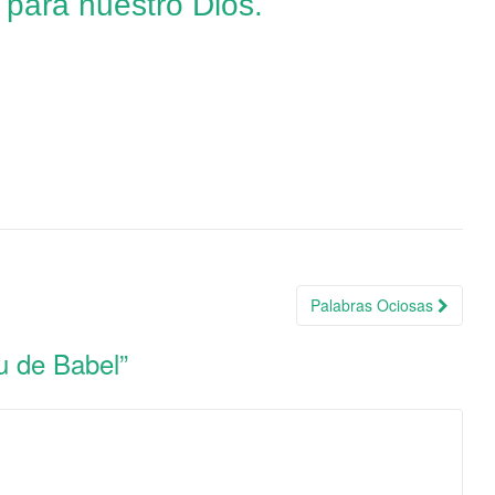
 para nuestro Dios.
Palabras Ociosas
tu de Babel
”