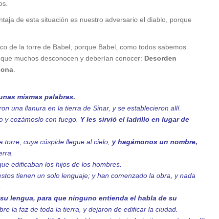
os.
ntaja de esta situación es nuestro adversario el diablo, porque
lico de la torre de Babel, porque Babel, como todos sabemos
go que muchos desconocen y deberían conocer:
Desorden
sona
.
 unas mismas palabras.
n una llanura en la tierra de Sinar, y se establecieron allí.
llo y cozámoslo con fuego.
Y les sirvió el ladrillo en lugar de
torre, cuya cúspide llegue al cielo;
y hagámonos un nombre,
erra.
que edificaban los hijos de los hombres.
 estos tienen un solo lenguaje; y han comenzado la obra, y nada
.
su lengua, para que ninguno entienda el habla de su
re la faz de toda la tierra, y dejaron de edificar la ciudad.