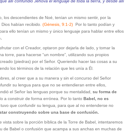
ue allí confundió Jehová el lenguaje de toda la tierra, y desde allí
, los descendientes de Noé, tenían un mismo sentir, por la
e Dios habían recibido.
(Génesis, 9:1-2)
Por lo tanto podían y
ara ello tenían un mismo y único lenguaje para hablar entre ellos
.
frutar con el Creador, optaron por dejarla de lado, y tomar la
una torre, para hacerse “un nombre”, utilizando sus propios
 creado (piedras) por el Señor. Queriendo hacer las cosas a su
ndo los términos de la relación que les unía a Él.
mbres, al creer que a su manera y sin el concurso del Señor
nfundir su lengua para que no se entendieran entre ellos,
nfundió el Señor las lenguas porque su mentalidad,
su forma de
 a construir de forma errónea. Por lo tanto
Babel, no es
tuvo que confundir su lengua, para que al no entenderse no
estar construyendo sobre una base de confusión.
ista sobre la porción bíblica de la Torre de Babel, intentaremos
itu de Babel o confusión que acampa a sus anchas en muchas de