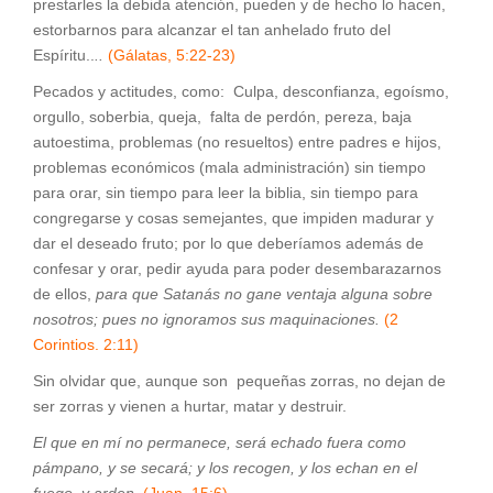
prestarles la debida atención, pueden y de hecho lo hacen,
estorbarnos para alcanzar el tan anhelado fruto del
Espíritu..
..
(Gálatas, 5:22-23)
Pecados y actitudes, como: Culpa, desconfianza, egoísmo,
orgullo, soberbia, queja, falta de perdón, pereza, baja
autoestima, problemas (no resueltos) entre padres e hijos,
problemas económicos (mala administración) sin tiempo
para orar, sin tiempo para leer la biblia, sin tiempo para
congregarse y cosas semejantes, que impiden madurar y
dar el deseado fruto; por lo que deberíamos además de
confesar y orar, pedir ayuda para poder desembarazarnos
de ellos,
para que Satanás
no gane ventaja alguna sobre
nosotros; pues no ignoramos sus maquinaciones.
(2
Corintios. 2:11)
Sin olvidar que, aunque son pequeñas zorras, no dejan de
ser zorras y vienen a hurtar, matar y destruir.
El que en mí no permanece, será echado fuera como
pámpano, y se secará; y los recogen, y los echan en el