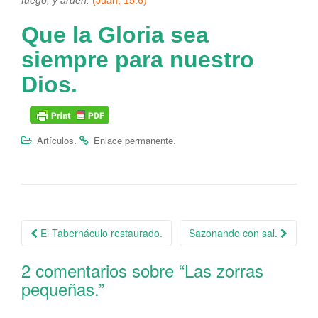
fuego, y arden
.
(Juan, 15:6)
Que la Gloria sea
siempre para nuestro
Dios.
.
.
Artículos
Enlace permanente
El Tabernáculo restaurado.
Sazonando con sal.
Navegación de la entrada
2 comentarios sobre “
Las zorras
pequeñas.
”