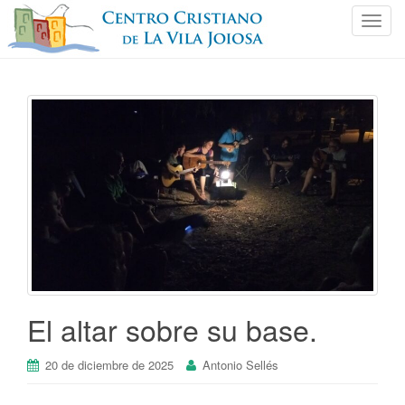
C
a
m
b
i
a
r
n
a
v
e
g
a
c
i
El altar sobre su base.
ó
n
20 de diciembre de 2025
Antonio Sellés