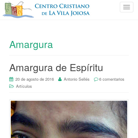
C
a
m
b
i
Amargura
a
r
n
Amargura de Espíritu
a
v
e
20 de agosto de 2016
Antonio Sellés
6 comentarios
g
Artículos
a
c
i
ó
n