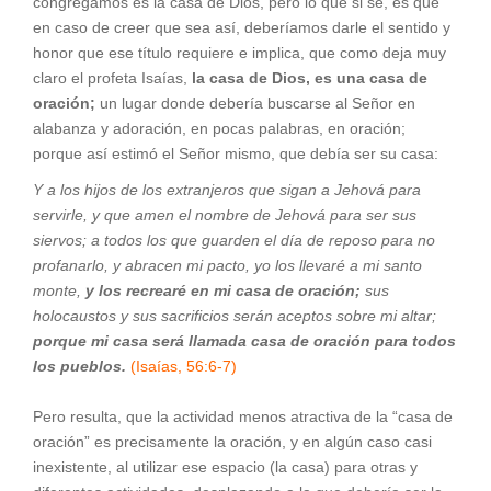
congregamos es la casa de Dios, pero lo que si se, es que
en caso de creer que sea así, deberíamos darle el sentido y
honor que ese título requiere e implica, que como deja muy
claro el profeta Isaías,
la casa de Dios, es una casa de
oración;
un lugar donde debería buscarse al Señor en
alabanza y adoración, en pocas palabras, en oración;
porque así estimó el Señor mismo, que debía ser su casa:
Y a los hijos de los extranjeros que sigan a Jehová para
servirle, y que amen el nombre de Jehová para ser sus
siervos; a todos los que guarden el día de reposo para no
profanarlo, y abracen mi pacto, yo los llevaré a mi santo
monte,
y los recrearé en mi casa de oración;
sus
holocaustos y sus sacrificios serán aceptos sobre mi altar;
porque mi casa será llamada casa de oración para todos
los pueblos.
(Isaías, 56:6-7)
Pero resulta, que la actividad menos atractiva de la “casa de
oración” es precisamente la oración, y en algún caso casi
inexistente, al utilizar ese espacio (la casa) para otras y