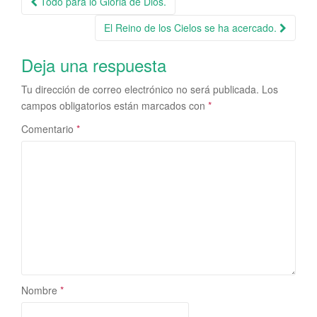
Todo para lo Gloria de Dios.
Navegación de la entrada
El Reino de los Cielos se ha acercado.
Deja una respuesta
Tu dirección de correo electrónico no será publicada.
Los
campos obligatorios están marcados con
*
Comentario
*
Nombre
*