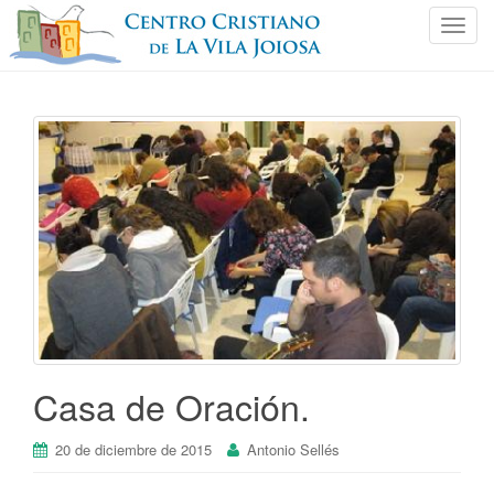
C
a
m
b
i
a
r
n
a
v
e
g
a
c
i
Casa de Oración.
ó
n
20 de diciembre de 2015
Antonio Sellés