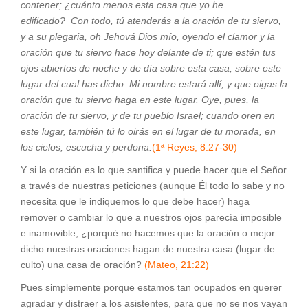
contener; ¿cuánto menos esta casa que yo he
edificado? Con todo, tú atenderás a la oración de tu siervo,
y a su plegaria, oh Jehová Dios mío, oyendo el clamor y la
oración que tu siervo hace hoy delante de ti; que estén tus
ojos abiertos de noche y de día sobre esta casa, sobre este
lugar del cual has dicho: Mi nombre estará allí; y que oigas la
oración que tu siervo haga en este lugar. Oye, pues, la
oración de tu siervo, y de tu pueblo Israel; cuando oren en
este lugar, también tú lo oirás en el lugar de tu morada, en
los cielos; escucha y perdona.
(1ª Reyes, 8:27-30)
Y si la oración es lo que santifica y puede hacer que el Señor
a través de nuestras peticiones (aunque Él todo lo sabe y no
necesita que le indiquemos lo que debe hacer) haga
remover o cambiar lo que a nuestros ojos parecía imposible
e inamovible, ¿porqué no hacemos que la oración o mejor
dicho nuestras oraciones hagan de nuestra casa (lugar de
culto) una casa de oración?
(Mateo, 21:22)
Pues simplemente porque estamos tan ocupados en querer
agradar y distraer a los asistentes, para que no se nos vayan