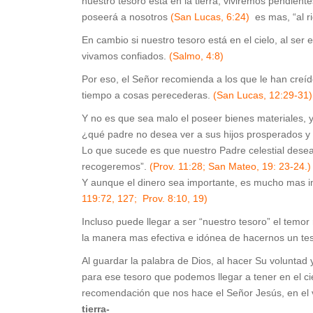
nuestro tesoro está en la tierra, viviremos pendiente
poseerá a nosotros
(San Lucas, 6:24)
es mas, “al ri
En cambio si nuestro tesoro está en el cielo, al ser 
vivamos confiados.
(Salmo, 4:8)
Por eso, el Señor recomienda a los que le han creí
tiempo a cosas perecederas.
(San Lucas, 12:29-31)
Y no es que sea malo el poseer bienes materiales,
¿qué padre no desea ver a sus hijos prosperados y
Lo que sucede es que nuestro Padre celestial dese
recogeremos”.
(Prov. 11:28; San Mateo, 19: 23-24.)
Y aunque el dinero sea importante, es mucho mas i
119:72, 127; Prov. 8:10, 19)
Incluso puede llegar a ser “nuestro tesoro” el temor
la manera mas efectiva e idónea de hacernos un tes
Al guardar la palabra de Dios, al hacer Su volunta
para ese tesoro que podemos llegar a tener en el ci
recomendación que nos hace el Señor Jesús, en el 
tierra-