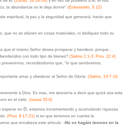
s de él,
(Lucas, 18:18-24)
y en vez de poseerlo a él, él nos
co, la abundancia no le deja dormir”
(Eclesiastés, 5:12)
este espiritual, la paz y la seguridad que generará, harán que
do, que no se afanen en cosas materiales, ni dediquen todo su
 ya que el mismo Señor desea prosperar y bendecir, porque…
 bendecidos con todo tipo de bienes?
(Salmo 1:1-3; Prov. 22:4)
a prevenirnos, recordándonos que, “lo que sembremos,
mportante amar y obedecer al Señor de Gloria.
(Salmo, 19:7-10,
 reverente a Dios. Es mas, me atrevería a decir que quizá sea esta
oro en el cielo.
(Isaías 33:6)
d y esperar en Él, estamos incrementando y acumulando riquezas
elo,
(Prov. 8:17-21)
si es que tenemos en cuenta la
verso que encabeza este artículo.
-No os hagáis tesoros en la