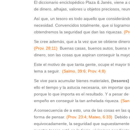
El diccionario enciclopédico Plaza & Janés, viene a
de dinero, alhajas, valores u objetos preciosos, reu
Así que, un tesoro es todo aquello que considerándo
necesidad. Convencidos totalmente, que si logramo
obtendremos la seguridad que dan las riquezas.
(Pr
Se cree además, que a la vez que se obtiene dinero,
(Prov. 28:11)
Buenas casas, buenos autos, buena ro
dinero, son las cosas que aspiran conseguir la may
Este el motivo de que tanta gente, ocupe el mayor t
lema a seguir.
(Salmo, 39:6; Prov. 4:8)
Se vive para acumular bienes materiales,
(tesoros)
ello el tiempo y la astucia necesaria, sin importar que
porque lo que importa es el resultado. Y a pesar 
empeño en conseguir la tan anhelada riqueza.
(San
A consecuencia de a esto, una de las cosas en las 
forma de pensar.
(Prov. 23:4; Mateo, 6:33)
Debido a
equivocadamente, la seguridad que supuestamente 