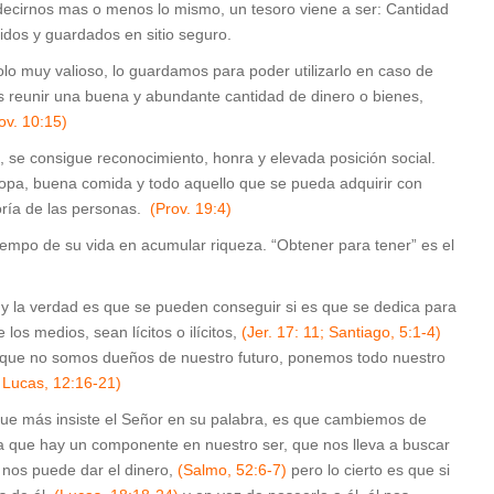
 decirnos mas o menos lo mismo, un tesoro viene a ser: Cantidad
nidos y guardados en sitio seguro.
lo muy valioso, lo guardamos para poder utilizarlo en caso de
s reunir una buena y abundante cantidad de dinero o bienes,
ov. 10:15)
 se consigue reconocimiento, honra y elevada posición social.
pa, buena comida y todo aquello que se pueda adquirir con
oría de las personas.
(Prov. 19:4)
iempo de su vida en acumular riqueza. “Obtener para tener” es el
y la verdad es que se pueden conseguir si es que se dedica para
 los medios, sean lícitos o ilícitos,
(Jer. 17: 11; Santiago, 5:1-4)
de que no somos dueños de nuestro futuro, ponemos todo nuestro
 Lucas, 12:16-21)
que más insiste el Señor en su palabra, es que cambiemos de
 que hay un componente en nuestro ser, que nos lleva a buscar
nos puede dar el dinero,
(Salmo, 52:6-7)
pero lo cierto es que si