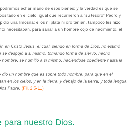
 podremos echar mano de esos bienes; y la verdad es que se
sitado en el cielo, igual que recurrieron a “su tesoro” Pedro y
idió una limosna; ellos ni plata ni oro tenían, tampoco les hizo
ento necesitaban, para sanar a un hombre cojo de nacimiento,
el
n en Cristo Jesús, el cual, siendo en forma de Dios, no estimó
ue se despojó a si mismo, tomando forma de siervo, hecho
 hombre, se humilló a sí mismo, haciéndose obediente hasta la
 le dio un nombre que es sobre todo nombre, para que en el
n en los cielos, y en la tierra, y debajo de la tierra; y toda lengua
 Dios Padre.
(Fil. 2:5-11)
 para nuestro Dios.