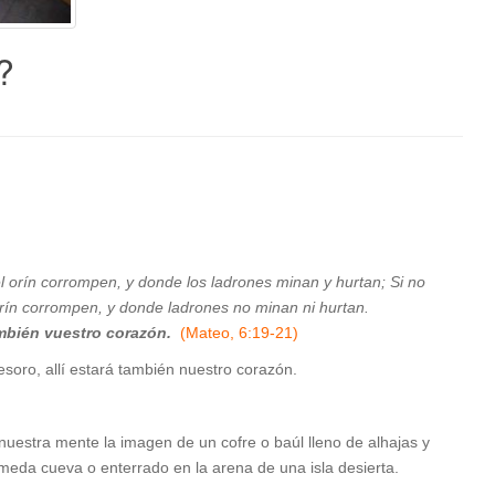
?
 el orín corrompen, y donde los ladrones minan y hurtan; Si no
l orín corrompen, y donde ladrones no minan ni hurtan.
ambién vuestro corazón.
(Mateo, 6:19-21)
esoro, allí estará también nuestro corazón.
uestra mente la imagen de un cofre o baúl lleno de alhajas y
meda cueva o enterrado en la arena de una isla desierta.