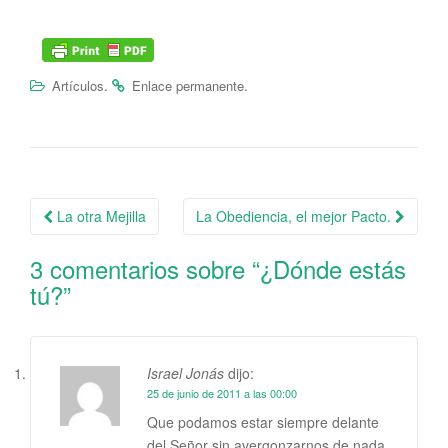
.
.
Artículos
Enlace permanente
La otra Mejilla
La Obediencia, el mejor Pacto.
Navegación de la entrada
3 comentarios sobre “
¿Dónde estás
tú?
”
Israel Jonás
dijo:
25 de junio de 2011 a las 00:00
Que podamos estar siempre delante
del Señor sin avergonzarnos de nada,