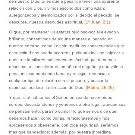
de nuestro Dios. Si es que a pesar de tener una aparente
relación con Dios, vivimos escondidos como Adán;
avergonzados y atemorizados por si debido al pecado, se
descubre, nuestra desnudez espiritual.
(1ª Juan, 2:1)
O que, por mantener un estatus religioso-social elevado y
brillante, consentimos de alguna manera el pecado en
nuestro entorno, como Lot; sin medir las consecuencias que
esta actitud nos pueda acarrear, pudiendo incluso salpicar a
nuestros familiares más cercanos. Actitud que debemos
desechar, al considerar el tamaño del engaño, y que vale la
pena, incluso perdiendo fama y prestigio, renunciar a
cualquier tipo de relación con el pecado, y buscar lo
espiritual, es decir, la dirección de Dios.
(Mateo, 16:26)
Y que, si al hablarnos el Señor, en vez de hacer oídos
sordos; despistándonos y yéndonos a otro lugar, aunque sea
de pensamiento, para no cumplir lo que se nos dice que
debemos hacer, como Jonás, reflexionásemos y nos
aplicásemos a obedecerle, con toda seguridad, seríamos
mas que bendecidos; además, por nuestra inmediata