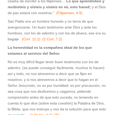
osadía de escribir a los filipenses…
Lo que aprendisteis y
recibisteis y oísteis y visteis en mi, esto haced;
y el Dios
de paz estará con vosotros.”
(Filipenses, 4:9)
San Pablo era un hombre honesto y no tenía de que
avergonzarse. Un buen testimonio ante Dios y ante los
hombres, con los de adentro y con los de afuera, ese era su
bagaje.
(C
ort. 11:1)
(2 Cort. 7:2)
La honestidad es la compañera ideal de los que
estamos al servicio del Señor.
No es muy difícil llegar tener buen testimonio con los de
adentro, (se puede conseguir fácilmente, muchos lo hacen)
así y todo, no nos atrevemos a decir que se fijen en
nosotros; y si nos atrevemos a decir que lo hagan en el
Señor Jesucristo, no es por humildad, es por precaución, no
sea cosa que nos deslicemos y caigamos, pidiendo
comprensión antes de que esto suceda; no teniendo en
cuenta lo que dice (sobre esta cuestión) la Palabra de Dios,
la Biblia, que nos instruye y nos da la solución para que esto
no suceda.
(1 Pedro, 2:11-25)