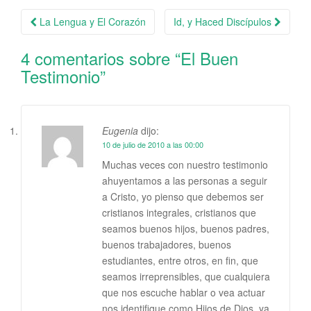
La Lengua y El Corazón
Id, y Haced Discípulos
Navegación de la entrada
4 comentarios sobre “
El Buen
Testimonio
”
Eugenia
dijo:
10 de julio de 2010 a las 00:00
Muchas veces con nuestro testimonio
ahuyentamos a las personas a seguir
a Cristo, yo pienso que debemos ser
cristianos integrales, cristianos que
seamos buenos hijos, buenos padres,
buenos trabajadores, buenos
estudiantes, entre otros, en fin, que
seamos irreprensibles, que cualquiera
que nos escuche hablar o vea actuar
nos identifique como Hijos de Dios, ya