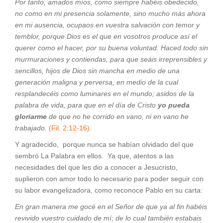
Por tanto, amados míos, como siempre habéis obedecido,
no como en mi presencia solamente, sino mucho más ahora
en mi ausencia, ocupaos en vuestra salvación con temor y
temblor, porque Dios es el que en vosotros produce así el
querer como el hacer, por su buena voluntad. Haced todo sin
murmuraciones y contiendas, para que seáis irreprensibles y
sencillos, hijos de Dios sin mancha en medio de una
generación maligna y perversa, en medio de la cual
resplandecéis como luminares en el mundo; asidos de la
palabra de vida, para que en el día de Cristo
yo pueda
gloriarme
de que no he corrido en vano, ni en vano he
trabajado.
(Fil. 2:12-16)
Y agradecido, porque nunca se habían olvidado del que
sembró La Palabra en ellos. Ya que, atentos a las
necesidades del que les dio a conocer a Jesucristo,
suplieron con amor todo lo necesario para poder seguir con
su labor evangelizadora, como reconoce Pablo en su carta:
En gran manera me gocé en el Señor de que ya al fin habéis
revivido vuestro cuidado de mí; de lo cual también estabais