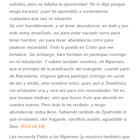
solícitos, pero os faltaba la oportunidad. No lo digo porque
tenga escasez, pues he aprendido a contentarme,
cualquiera que sea mi situación.
Sé vivir humildemente, y sé tener abundancia; en todo y por
todo estoy enseñado, así para estar saciado como para
tener hambre, así para tener abundancia como para
padecer necesidad. Todo lo puedo en Cristo que me
fortalece. Sin embargo, bien hicisteis en participar conmigo
en mi tribulación. Y sabéis también vosotros, oh filipenses,
que al principio de la predicación del evangelio, cuando partí
de Macedonia, ninguna iglesia participó conmigo en razón
de dar y recibir, sino vosotros solos; pues aun a Tesalónica
me enviasteis una y otra vez para mis necesidades. No es
que busque dádivas, sino que busco fruto que abunde en
vuestra cuenta. Pero todo lo he recibido, y tengo
abundancia; estoy lleno, habiendo recibido de Epafrodito lo
que enviasteis; olor fragante, sacrificio acepto, agradable a
Dios
.
(Fil.4:10-18)
Les recuerda Pablo a los filipenses (a nosotros también) que