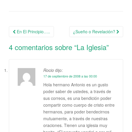
En El Principio…..
¿Sueño o Revelación?
Navegación de la entrada
4 comentarios sobre “
La Iglesia
”
Rocio
dijo:
17 de septiembre de 2008 a las 00:00
Hola hermano Antonio es un gusto
poder saber de ustedes, a través de
sus correos, es una bendición poder
compartir como cuerpo de cristo entre
hermanos, para poder bendecirnos
mutuamente, a través de nuestras
oraciones. Tienen una iglesia muy