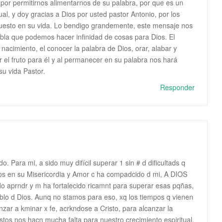
por permitirnos alimentarnos de su palabra, por que es un
ual, y doy gracias a Dios por usted pastor Antonio, por los
puesto en su vida. Lo bendigo grandemente, este mensaje nos
habla que podemos hacer infinidad de cosas para Dios. El
nacimiento, el conocer la palabra de Dios, orar, alabar y
 el fruto para él y al permanecer en su palabra nos hará
su vida Pastor.
Responder
o. Para mi, a sido muy difícil superar 1 sin # d dificultads q
ios en su Misericordia y Amor c ha compadcido d mi, A DIOS
 aprndr y m ha fortalecido ricamnt para superar esas pqñas,
blo d Dios. Aunq no stamos para eso, xq los tiempos q vienen
omnzar a kminar x fe, acrkndose a Cristo, para alcanzar la
stos nos hacn mucha falta para nuestro crecimiento espiritual.