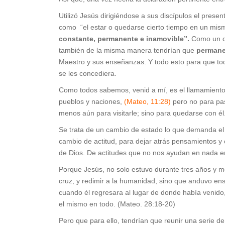
Utilizó Jesús dirigiéndose a sus discípulos el presen
como “el estar o quedarse cierto tiempo en un mism
constante, permanente e inamovible”.
Como un qu
también de la misma manera tendrían que
permane
Maestro y sus enseñanzas. Y todo esto para que todo
se les concediera.
Como todos sabemos, venid a mí, es el llamamiento 
pueblos y naciones,
(Mateo, 11:28)
pero no para pasa
menos aún para visitarle; sino para quedarse con él.
Se trata de un cambio de estado lo que demanda el
cambio de actitud, para dejar atrás pensamientos y
de Dios. De actitudes que no nos ayudan en nada e
Porque Jesús, no solo estuvo durante tres años y me
cruz, y redimir a la humanidad, sino que anduvo e
cuando él regresara al lugar de donde había venido,
el mismo en todo. (Mateo. 28:18-20)
Pero que para ello, tendrían que reunir una serie de