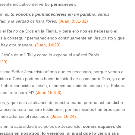
sente indicativo del verbo
permanecer.
en él:
Si vosotros permaneciereis en mi palabra,
seréis
d, y la verdad os hará libres.
(Juan, 8:31-32)
 el Reino de Dios en la Tierra, y para ello nos es necesario el
mos a conseguir permaneciendo continuamente en Jesucristo y que
 hay otra manera.
(Juan, 14:23)
 Jesús en mí. Tal y como lo expone el apóstol Pablo
2:20)
l mismo Señor Jesucristo afirma que es necesario, porque yendo a
dos a Cristo podemos hacer infinidad de cosas para Dios, ya que
l haber conocido a Jesús, el nuevo nacimiento, conocer la Palabra
amos fruto para Él?
(Juan 15:4-6)
, y que está al alcance de nuestra mano, porque así fue dicho
á escrito para nuestro testimonio, por los mismos hombres que lo
iendo además el resultado.
(Juan, 16:24)
 en la actualidad discípulos de Jesucristo,
somos capaces de
zcan en nosotros, lo veremos, al igual que lo vieron sus