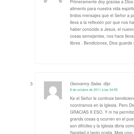
Primeramente doy gracias a Dios 
alimento para nuestra vida espirit
lindos mensajes que el Señor a 
lleva a la reflexión por que nos 
haber conocido a Jesus, el nuevo 
cosas semejantes, nos hace llevar
libres . Bendiciones, Dios guarde 
Geovanny Salas.
dijo:
8 de octubre de 2011 a las 04:55
Ke el Señor le continúe bendiciend
ncontramos en la Iglesia. Pero D
GRACIAS X ESO. Y m ha permitido
grands cosas q ocurren en el pue
son difíciles y la Iglesia dbria c
Sanidad q tanto ncsita. Msjs cmo 