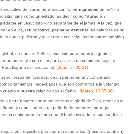
te indicativo del verbo permanecer, “si
permanecéis
en mí”, no
o sitio” sino como un estado, es decir como
“duración
edarse en Jesucristo y no separarse de él jamás. A la vez, que
cer
en ellos, (en nosotros)
permanentemente
las palabras de su
 lo que le pidieran y quisieran sus discípulos (nosotros también)
global, de nuestro Señor Jesucristo para todas las gentes,
r un buen rato con él, ni para asistir a un seminario suyo, y
 Para llegar a ser uno con él.
(Juan. 17:20-21)
 Señor Jesús de nosotros; de un permanente y continuado
 comportamientos inadecuados que son contrarios a la voluntad
n cuanto a nuestra relación con el Señor.
(Mateo, 10:37-38)
dio entre nosotros para mostrarnos la gloria de Dios, morir en la
nseñando y capacitando a un puñado de hombres, para que
 estos continuaran la obra que él había iniciado, respaldándoles
 requisitos; requisitos que podrían superarlos, (nosotros también)