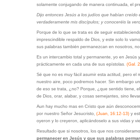
solamente conjugando de manera continuada, el pre
Dijo entonces Jesús a los judíos que habían creído 
verdaderamente mis discípulos; y conoceréis la verda
Porque de lo que se trata es de seguir estableciendo
imprescindible respaldo de Dios, y este solo lo va
sus palabras también permanezcan en nosotros, no
Es un intercambio total y permanente, yo en Jesús y
prácticamente en cada una de sus epístolas.
(Gal. 
Sé que no es muy fácil asumir esta actitud, pero e
nuestro aire, poco podremos hacer. Sin embargo uni
de eso se trata, ¿no? Porque, ¿que sentido tiene, e
de Dios, orar, alabar, y cosas semejantes, sino llev
Aun hay mucho mas en Cristo que aún desconocemos
por nuestro Señor Jesucristo,
(Juan, 16:12-13)
y est
oyeron y lo creyeron, aplicándoselo a sus vidas y v
Resultado que si nosotros, los que nos consideramos
permanecer en Jesús y que sus palabras permane