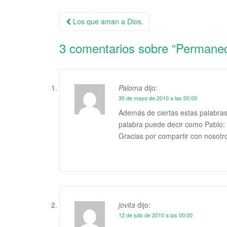
Los que aman a Dios.
Navegación de la entrada
3 comentarios sobre “
Permanec
Paloma
dijo:
30 de mayo de 2010 a las 00:00
Además de ciertas estas palabras
palabra puede decir como Pablo: T
Gracias por compartir con nosotro
jovita
dijo:
12 de julio de 2010 a las 00:00