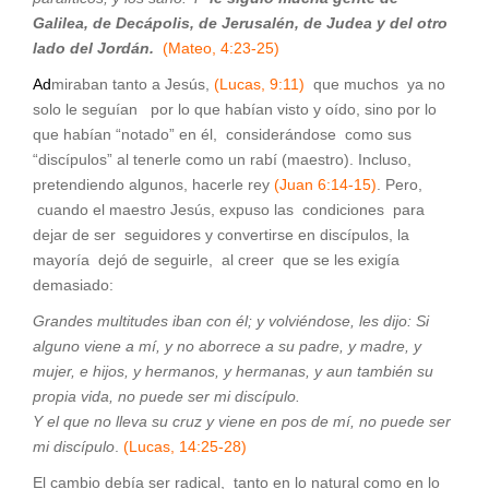
Galilea, de Decápolis, de Jerusalén, de Judea y del otro
lado del Jordán.
(Mateo, 4:23-25)
Ad
miraban tanto a Jesús,
(Lucas, 9:11)
que muchos ya no
solo le seguían por lo que habían visto y oído, sino por lo
que habían “notado” en él, considerándose como sus
“discípulos” al tenerle como un rabí (maestro). Incluso,
pretendiendo algunos, hacerle rey
(Juan 6:14-15)
. Pero,
cuando el maestro Jesús, expuso las condiciones para
dejar de ser seguidores y convertirse en discípulos, la
mayoría dejó de seguirle, al creer que se les exigía
demasiado:
Grandes multitudes iban con él; y volviéndose, les dijo:
Si
alguno viene a mí, y no aborrece a su padre, y madre, y
mujer, e hijos, y hermanos, y hermanas, y aun también su
propia vida, no puede ser mi discípulo.
Y el que no lleva su cruz y viene en pos de mí, no puede ser
mi discípulo
.
(Lucas, 14:25-28)
El cambio debía ser radical, tanto en lo natural como en lo