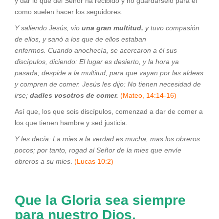
y dar lo que del Señor ha recibido y no guardárselo para él
como suelen hacer los seguidores:
Y saliendo Jesús, vio
una gran multitud,
y tuvo compasión
de ellos, y sanó a los que de ellos estaban
enfermos. Cuando anochecía, se acercaron a él sus
discípulos, diciendo: El lugar es desierto, y la hora ya
pasada; despide a la multitud, para que vayan por las aldeas
y compren de comer.
Jesús les dijo: No tienen necesidad de
irse;
dadles vosotros de comer.
(Mateo, 14:14-16)
Así que, los que sois discípulos, comenzad a dar de comer a
los que tienen hambre y sed justicia.
Y les decía: La mies a la verdad es mucha, mas los obreros
pocos; por tanto, rogad al Señor de la mies que envíe
obreros
a su mies
.
(Lucas 10:2)
Que la Gloria sea siempre
para nuestro Dios
.