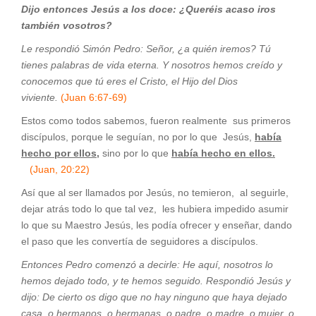
Dijo entonces Jesús a los doce:
¿Queréis acaso iros
también vosotros?
Le respondió Simón Pedro: Señor, ¿a quién iremos? Tú
tienes palabras de vida eterna. Y nosotros hemos creído y
conocemos que tú eres el Cristo, el Hijo del Dios
viviente.
(Juan 6:67-69)
Estos como todos sabemos, fueron realmente sus primeros
discípulos, porque le seguían, no por lo que Jesús,
había
hecho
por ellos
,
sino por lo que
había hecho en ellos.
(Juan, 20:22)
Así que al ser llamados por Jesús, no temieron, al seguirle,
dejar atrás todo lo que tal vez, les hubiera impedido asumir
lo que su Maestro Jesús, les podía ofrecer y enseñar, dando
el paso que les convertía de seguidores a discípulos.
Entonces Pedro comenzó a decirle: He aquí, nosotros lo
hemos dejado todo, y te hemos seguido. Respondió Jesús y
dijo: De cierto os digo que no hay ninguno que haya dejado
casa, o hermanos, o hermanas, o padre, o madre, o mujer, o