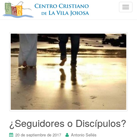
C
a
m
b
i
a
r
n
a
v
e
g
a
c
i
ó
¿Seguidores o Discípulos?
n
20 de septiembre de 2017
Antonio Sellés