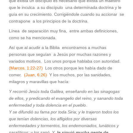
que exista un discípulo es necesario que exista un maestro
que le inculca a su discípulo una determinada doctrina y le
guía en su crecimiento. Corrigiéndole cuando su accionar se
contrapone a los principios de la doctrina.
Línea de separación muy fina, entre ambas definiciones,
como se ha mencionada.
Así que al acudir a la Biblia encontramos a muchas
personas que seguían a Jesús por muchas razones y
variados motivos. Los unos porque hablaba con autoridad.
(Marcos, 1:22-27)
Los otros porque les había dado de
comer.
(Juan, 6:26)
Y los muchos, por las sanidades,
milagros y maravillas que hacía:
Y recorrió Jesús toda Galilea, enseñando en las sinagogas
de ellos, y predicando el evangelio del reino, y sanando toda
enfermedad y toda dolencia en el pueblo.
Y se difundió su fama por toda Siria; y le trajeron todos los
que tenían dolencias, los afligidos por diversas
enfermedades y tormentos, los endemoniados, lunáticos y
paralíticos; y los sanó.
Y
le siguió mucha gente de