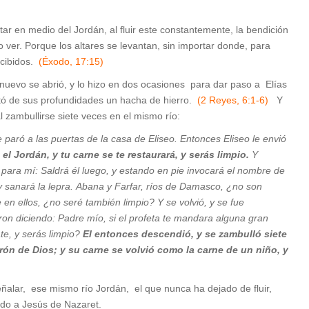
ar en medio del Jordán, al fluir este constantemente, la bendición
 ver. Porque los altares se levantan, sin importar donde, para
ecibidos.
(Éxodo, 17:15)
 nuevo se abrió, y lo hizo en dos ocasiones para dar paso a Elías
tó de sus profundidades un hacha de hierro.
(2 Reyes, 6:1-6)
Y
 zambullirse siete veces en el mismo río:
 paró a las puertas de la casa de Eliseo. Entonces Eliseo le envió
 el Jordán, y tu carne se te restaurará, y serás limpio.
Y
para mí: Saldrá él luego, y estando en pie invocará el nombre de
 y sanará la lepra. Abana y Farfar, ríos de Damasco, ¿no son
en ellos, ¿no seré también limpio? Y se volvió, y se fue
ron diciendo: Padre mío, si el profeta te mandara alguna gran
te, y serás limpio?
El entonces descendió, y se zambulló siete
rón de Dios; y su carne se volvió como la carne de un niño, y
lar, ese mismo río Jordán, el que nunca ha dejado de fluir,
ndo a Jesús de Nazaret.