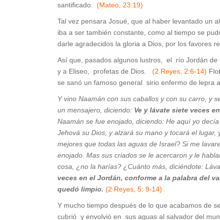
santificado.
(Mateo, 23:19)
Tal vez pensara Josué, que al haber levantado un alt
iba a ser también constante, como al tiempo se pudo
darle agradecidos la gloria a Dios, por los favores r
Así que, pasados algunos lustros, el río Jordán de
y a Eliseo, profetas de Dios.
(2 Reyes, 2:6-14)
Flo
se sanó un famoso general sirio enfermo de lepra al
Y vino Naamán con sus caballos y con su carro, y se
un mensajero, diciendo:
Ve y lávate siete veces en
Naamán se fue enojado, diciendo: He aquí yo decía 
Jehová su Dios, y alzará su mano y tocará el lugar,
mejores que todas las aguas de Israel? Si me lavare 
enojado. Mas sus criados se le acercaron y le habla
cosa, ¿no la harías? ¿Cuánto más, diciéndote: Láva
veces en el Jordán, conforme a la palabra del va
quedó limpio.
(2 Reyes, 5: 9-14)
Y mucho tiempo después de lo que acabamos de seña
cubrió y envolvió en sus aguas al salvador del mu