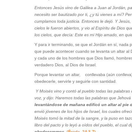
Entonces Jesús vino de Galilea a Juan al Jordán, pa
necesito ser bautizado por ti, ¿y tú vienes a mí? P
cumplamos toda justicia. Entonces le dejó. Y Jesús,
cielos le fueron abiertos, y vio al Espíritu de Dios
los cielos, que decía: Este es mi Hijo amado, en qu
Y para ir terminando, se que el Jordán en sí, nada p
que puede acontecer cuando se levanta un altar al Di
y cada uno de los hombres que Dios llamó, hombres 
verdadero Dios, al Dios de Israel.
Porque levantar un altar, conllevaba (aún conlleva
obedecerle, servirle y seguirle con santidad.
Y Moisés vino y contó al pueblo todas las palabras 
voz, y dijo: Haremos todas las palabras que Jehová
levantándose de mañana edificó un altar al pie 
envió jóvenes de los hijos de Israel, los cuales ofr
Moisés tomó la mitad de la sangre, y la puso en tazo
libro del pacto y lo leyó a oídos del pueblo, el cual d
obedeceremos.
(
Éxodo, 24:3-7)