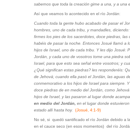
sabemos que toda la creación gime a una, y a una e
Así que veamos lo acontecido en el río Jordán:
Cuando toda la gente hubo acabado de pasar el Jor
hombres, uno de cada tribu, y mandadles, diciendo
firmes los pies de los sacerdotes, doce piedras, las
habéis de pasar la noche. Entonces Josué llamó a l
hijos de Israel, uno de cada tribu.
Y les dijo Josué: 
Jordán, y cada uno de vosotros tome una piedra sob
Israel, para que esto sea señal entre vosotros; y c
¿Qué significan estas piedras? les responderéis: Qu
de Jehová; cuando ella pasó el Jordán, las aguas d
conmemorativo a los hijos de Israel para siempre. Y
doce piedras de en medio del Jordán, como Jehová l
hijos de Israel, y las pasaron al lugar donde acampar
en medio del Jordán,
en el lugar donde estuvieron 
estado allí hasta hoy.
(Josué, 4:1-9)
No sé, si quedó santificado el río Jordán debido a
en el cauce seco (en esos momentos) del río Jordán