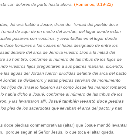
stá con dolores de parto hasta ahora.
(Romanos, 8:19-22)
dán, Jehová habló a Josué, diciendo: Tomad del pueblo doce
: Tomad de aquí de en medio del Jordán, del lugar donde están
 cuales pasaréis con vosotros, y levantadlas en el lugar donde
os doce hombres a los cuales él había designado de entre los
Pasad delante del arca de Jehová vuestro Dios a la mitad del
re su hombro, conforme al número de las tribus de los hijos de
uando vuestros hijos preguntaren a sus padres mañana, diciendo:
e las aguas del Jordán fueron divididas delante del arca del pacto
el Jordán se dividieron; y estas piedras servirán de monumento
 los hijos de Israel lo hicieron así como Josué les mandó: tomaron
o había dicho a Josué, conforme al número de las tribus de los
on, y las levantaron allí
. Josué también levantó doce piedras
los pies de los sacerdotes que llevaban el arca del pacto; y han
 las doce piedras conmemorativas (altar) que Josué mandó levantar
, porque según el Señor Jesús, lo que toca el altar queda