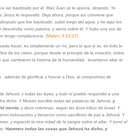
ra ser bautizado por él. Mas Juan se le oponía, diciendo: Yo
ero Jesús le respondió: Deja ahora, porque así conviene que
 después que fue bautizado, subió luego del agua; y he aquí los
 que descendía como paloma, y venía sobre él. Y hubo una voz de
ien tengo complacencia.
(Mateo, 3:13-17)
uede hacer, es simplemente un río; pero lo que si se, es todo lo
os de los cielos, porque desde el principio de la creación, todos
que cambiaron la historia de la humanidad, levantaron altar al
) además de glorificar y honrar a Dios, el compromiso de
de Jehová, y todas las leyes; y todo el pueblo respondió a una
 ha dicho. Y Moisés escribió todas las palabras de Jehová,
y
del monte,
y doce columnas, según las doce tribus de Israel. Y
ecieron holocaustos y becerros como sacrificios de paz a Jehová. Y
nes, y esparció la otra mitad de la sangre sobre el altar. Y tomó el
ijo:
Haremos todas las cosas que Jehová ha dicho, y