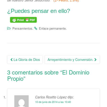
de nuestro Señor Jesucristo.
(1ª Pedro, 1:5-8)
¿Puedes pensar en ello?
.
.
Pensamientos
Enlace permanente
La Gloria de Dios
Arrepentimiento y Conversión.
Navegación de la entrada
3 comentarios sobre “
El Dominio
Propio
”
Carlos Rositto López
dijo:
10 de junio de 2014 a las 10:40