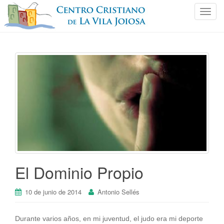
C
a
m
b
i
a
r
n
a
v
e
g
a
c
El Dominio Propio
i
ó
10 de junio de 2014
Antonio Sellés
n
Durante varios años, en mi juventud, el judo era mi deporte