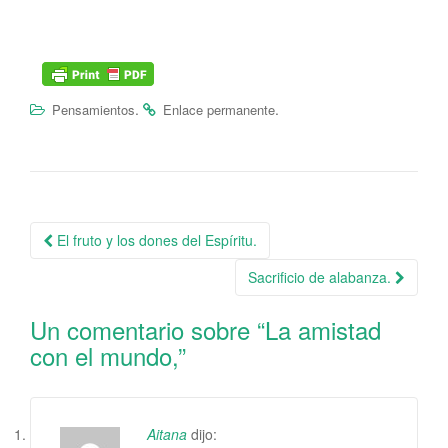
.
.
Pensamientos
Enlace permanente
El fruto y los dones del Espíritu.
Navegación de la entrada
Sacrificio de alabanza.
Un comentario sobre “
La amistad
con el mundo,
”
Aitana
dijo: