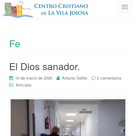
C
a
m
b
i
Fe
a
r
n
El Dios sanador.
a
v
e
10 de marzo de 2026
Antonio Sellés
2 comentarios
g
Artículos
a
c
i
ó
n