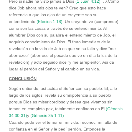
Pero si nadie ha visto jamás a Dios
(1 Juan 4:12)
, , ¿Cómo
dice Job ahora mis ojos te ven? Creo que esto hace
referencia a que los ojos de un creyente son su
entendimiento
(Efesios 1:18)
. Un creyente ve (comprende)
como son las cosas a través de su entendimiento. Al
alumbrar Dios con su palabra el entendimiento de Job, el
adquirió conocimiento de Dios. El fruto inmediato de la
revelación en la vida de Job es que ve su falta y dice “me
aborrezco” (aborrece el pecado que ve en él a la luz de la
revelación) y acto seguido dice “y me arrepiento”. Así da
lugar al perdón del Señor y al cambio en su vida.
CONCLUSIÓN
Según entiendo, así actúa el Señor con su pueblo. El, a lo
largo de los siglos, revela su omnipotencia a su pueblo
porque Dios es misericordioso y desea que vivamos sin
temor, en completa paz, totalmente confiados en El.
(Génesis
34:30-31)
y
(Génesis 35:1-11)
Cuando pude ver el temor en mi vida, reconocí mi falta de
confianza en el Señor y le pedí perdón. Entonces la