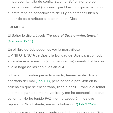
mi parecer, la falta de confianza en el Señor viene o por
nuestra incredulidad (no creer que El es Omnipotente) o por
nuestra falta de conocimiento de El y no entender bien o
dudar de este atributo solo de nuestro Dios.
EJEMPLO
El Señor le dijo a Jacob
“Yo soy el Dios omnipotente.”
(Génesis 35:11)
.
En el libro de Job podemos ver la maravillosa
OMNIPOTENCIA de Dios y la bondad de Dios para con Job,
al revelarse a sí mismo (su omnipotencia) cuando habla con
él a lo largo de los capítulos 38 al 41.
Job era un hombre perfecto y recto, temeroso de Dios y
apartado del mal
(Job 1:1)
, pero no tenía paz. Job en la
prueba en que se encontraba, llega a decir: “Porque el temor
que me espantaba me ha venido, y me ha acontecido lo que
yo temía. No he tenido PAZ, no me aseguré, ni estuve
reposado; No obstante, me vino turbación.”
(Job 3:25-26)
.
Job, en cuanto al conocimiento que había adquirido de Dios,