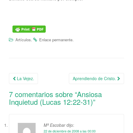
.
.
Artículos
Enlace permanente
La Vejez.
Aprendiendo de Cristo.
Navegación de la entrada
7 comentarios sobre “
Ansiosa
Inquietud (Lucas 12:22-31)
”
Mª Escobar
dijo:
22 de diciembre de 2008 a las 00:00