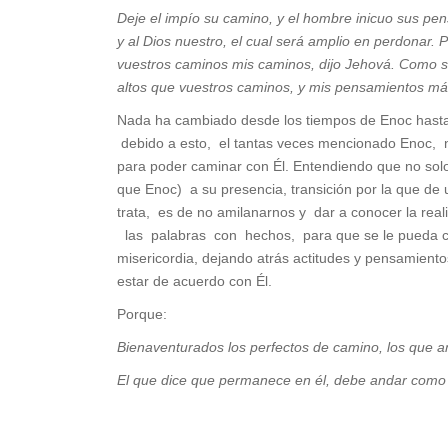
Deje el impío su camino, y el hombre inicuo sus pen
y al Dios nuestro, el cual será amplio en perdonar
vuestros caminos mis caminos, dijo Jehová. Como so
altos que vuestros caminos, y mis pensamientos m
Nada ha cambiado desde los tiempos de Enoc hasta n
debido a esto, el tantas veces mencionado Enoc, no
para poder caminar con Él. Entendiendo que no solo s
que Enoc) a su presencia, transición por la que d
trata, es de no amilanarnos y dar a conocer la rea
las palabras con hechos, para que se le pueda co
misericordia, dejando atrás actitudes y pensamiento
estar de acuerdo con Él.
Porque:
Bienaventurados los perfectos de camino, los que a
El que dice que permanece en él, debe andar como