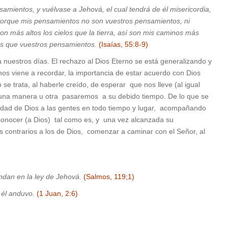
samientos, y vuélvase a Jehová, el cual tendrá de él misericordia,
. Porque mis pensamientos no son vuestros pensamientos, ni
n más altos los cielos que la tierra, así son mis caminos más
ás que vuestros pensamientos.
(Isaías, 55:8-9)
uestros días. El rechazo al Dios Eterno se está generalizando y
s viene a recordar, la importancia de estar acuerdo con Dios
e trata, al haberle creído, de esperar que nos lleve (al igual
e una manera u otra pasaremos a su debido tiempo. De lo que se
lidad de Dios a las gentes en todo tiempo y lugar, acompañando
nocer (a Dios) tal como es, y una vez alcanzada su
s contrarios a los de Dios, comenzar a caminar con el Señor, al
ndan en la ley de Jehová.
(Salmos, 119;1)
 él anduvo.
(1 Juan, 2:6)