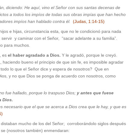
n, diciendo: He aquí, vino el Señor con sus santas decenas de
nvictos a todos los impíos de todas sus obras impías que han hecho
adores impíos han hablado contra él.
(Judas, 1:14-15)
os e hijas, circunstancia esta, que no le condicionó para nada
rvir y caminar con el Señor, “sacar adelante a su familia”.
plo para muchos.
, es
el haber agradado a Dios.
Y le agradó, porque le creyó.
, haciendo bueno el principio de que sin fe, es imposible agradar
as todo lo que el Señor dice y espera de nosotros? Que en
Dios, y no que Dios se ponga de acuerdo con nosotros, como
 no fue hallado, porque lo traspuso Dios;
y antes que fuese
a Dios.
s necesario que el que se acerca a Dios crea que le hay, y que es
6)
distaban mucho de los del Señor; corroborándolo siglos después
 y se (nosotros también) enmendaran: