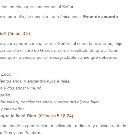
 de los muchos que conocemos al Señor.
Pero para ello, se necesita una única cosa:
Estar de acuerdo
rdo?
(Amós, 3:3)
ere para poder caminar con el Señor, tal como lo hizo Enoc, hijo
a de ello el libro de Génesis, con el resultado de que al haber
 quiso que no pasara por el desagradable trance que debemos
a Enoc.
entos años, y engendró hijos e hijas.
a y dos años; y murió.
salén.
usalén, trescientos años, y engendró hijos e hijas.
 y cinco años.
rque le llevó Dios.
(Génesis 5:18-24)
e los de su generación, testificando a diestra y a siniestra de lo
 a Dios y sus Palabras.