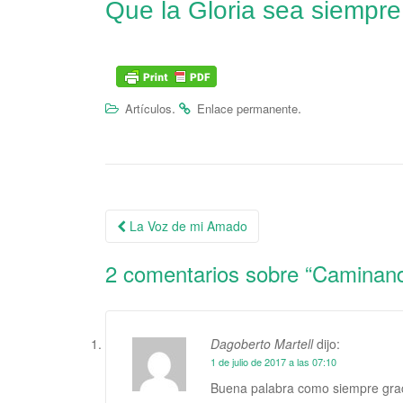
Que la Gloria sea siempre
.
.
Artículos
Enlace permanente
La Voz de mi Amado
Navegación de la entrada
2 comentarios sobre “
Caminand
Dagoberto Martell
dijo:
1 de julio de 2017 a las 07:10
Buena palabra como siempre grac