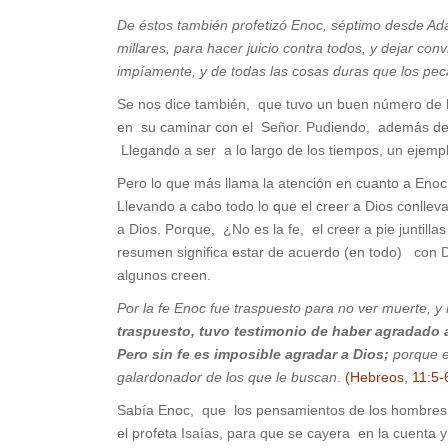
De éstos también profetizó
Enoc
, séptimo desde Adá
millares,
para hacer juicio contra todos, y dejar co
impíamente, y de todas las cosas duras que los pec
Se nos dice también, que tuvo un buen número de hij
en su caminar con el Señor. Pudiendo, además de se
Llegando a ser a lo largo de los tiempos, un ejem
Pero lo que más llama la atención en cuanto a Enoc
Llevando a cabo todo lo que el creer a Dios conlleva
a Dios. Porque, ¿No es la fe, el creer a pie juntill
resumen significa estar de acuerdo (en todo) con 
algunos creen.
Por la fe Enoc fue traspuesto para no ver muerte, y
traspuesto, tuvo testimonio de haber agradado 
Pero sin fe es imposible agradar a Dios;
porque e
galardonador de los que le buscan
.
(Hebreos, 11:5-
Sabía Enoc, que los pensamientos de los hombres 
el profeta Isaías, para que se cayera en la cuenta