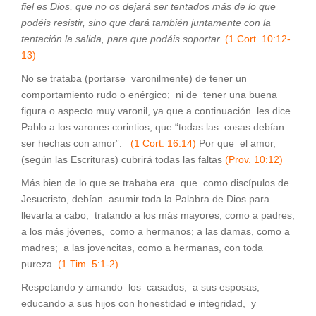
fiel es Dios, que no os dejará ser tentados más de lo que
podéis resistir, sino que dará también juntamente con la
tentación la salida, para que podáis soportar.
(1 Cort. 10:12-
13)
No se trataba (portarse varonilmente) de tener un
comportamiento rudo o enérgico; ni de tener una buena
figura o aspecto muy varonil, ya que a continuación les dice
Pablo a los varones corintios, que “todas las cosas debían
ser hechas con amor”.
(1 Cort. 16:14)
Por que el amor,
(según las Escrituras) cubrirá todas las faltas
(Prov. 10:12)
Más bien de lo que se trababa era que como discípulos de
Jesucristo, debían asumir toda la Palabra de Dios para
llevarla a cabo; tratando a los más mayores, como a padres;
a los más jóvenes, como a hermanos; a las damas, como a
madres; a las jovencitas, como a hermanas, con toda
pureza.
(1 Tim. 5:1-2)
Respetando y amando los casados, a sus esposas;
educando a sus hijos con honestidad e integridad, y