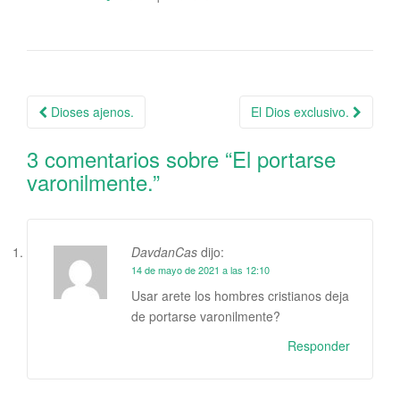
Dioses ajenos.
El Dios exclusivo.
Navegación de la entrada
3 comentarios sobre “
El portarse
varonilmente.
”
DavdanCas
dijo:
14 de mayo de 2021 a las 12:10
Usar arete los hombres cristianos deja
de portarse varonilmente?
Responder