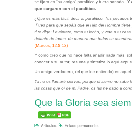
se fijara en “su amigo” paralítico y fuera sanado.
Y 
que cargaron con el paralitico:
¿Qué es más fácil, decir al paralítico: Tus pecados
Pues para que sepáis que el Hijo del Hombre tiene po
ti te digo: Levántate, toma tu lecho, y vete a tu cas
delante de todos, de manera que todos se asombraron
(Marcos, 12:9-12)
Y como creo que no hace falta añadir nada más, sobr
conocer a su autor, resume y sintetiza lo aquí expue
Un amigo verdadero, (el que lee entienda) es aquel
Ya no os llamaré siervos, porque el siervo no sabe
las cosas que oí de mi Padre, os las he dado a con
Que la Gloria sea siem
.
.
Artículos
Enlace permanente