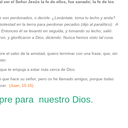
al ver el Señor Jesús la fe de ellos, fue sanado;
la fe de los
 te son perdonados, o decirle: ¿Levántate, toma tu lecho y anda?
testad en la tierra para perdonar pecados (dijo al paralítico): A
a. Entonces él se levantó en seguida, y tomando su lecho, salió
, y glorificaron a Dios, diciendo: Nunca hemos visto tal cosa.
e el valor de la amistad, quiero terminar con una frase, que, sin
sto:
 que te empuja a estar más cerca de Dios.
 lo que hace su señor; pero os he llamado amigos, porque todas
ocer.
(Juan, 15:15)
pre para nuestro Dios.