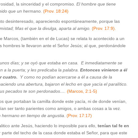
erosidad, la sinceridad y el compromiso.
El hombre que tiene
nido que un hermano.
(Prov. 18:24)
nto desinteresado, apareciendo espontáneamente, porque las
amistad; Mas el que la divulga, aparta al amigo.
(Prov. 17:9).
de Marcos, (también en el de Lucas) se relata lo acontecido a un
os hombres le llevaron ante el Señor Jesús; al que, perdonándole
unos días; y se oyó que estaba en casa. E inmediatamente se
 a la puerta; y les predicaba la palabra.
Entonces vinieron a él
r cuatro.
Y como no podían acercarse a él a causa de la
aciendo una abertura, bajaron el lecho en que yacía el paralítico.
o, tus pecados te son perdonados….
(Marcos, 2:1-5)
los que portaban la camilla donde este yacía, ni de donde venían,
dían ser tanto parientes como amigos, o ambas cosas a la vez.
n hermano en tiempo de angustia
.
(Prov. 17:17)
alitico ante Jesús, haciendo lo imposible para ello,
tenían tal fe en
 parte del techo de la casa donde estaba el Señor, para que este