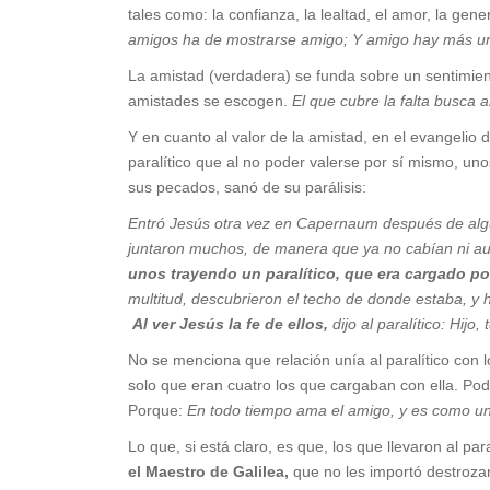
tales como: la confianza, la lealtad, el amor, la gen
amigos ha de mostrarse amigo; Y amigo hay más u
La amistad (verdadera) se funda sobre un sentimie
amistades se escogen.
El que cubre la falta busca 
Y en cuanto al valor de la amistad, en el evangelio 
paralítico que al no poder valerse por sí mismo, un
sus pecados, sanó de su parálisis:
Entró Jesús otra vez en Capernaum después de alg
juntaron muchos, de manera que ya no cabían ni aun
unos trayendo un paralítico, que era cargado po
multitud, descubrieron el techo de donde estaba, y h
Al ver Jesús la fe de ellos,
dijo al paralítico: Hij
No se menciona que relación unía al paralítico con 
solo que eran cuatro los que cargaban con ella. Po
Porque:
En todo tiempo ama el amigo, y es como u
Lo que, si está claro, es que, los que llevaron al par
el Maestro de Galilea,
que no les importó destrozar