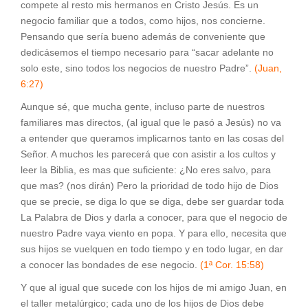
compete al resto mis hermanos en Cristo Jesús. Es un
negocio familiar que a todos, como hijos, nos concierne.
Pensando que sería bueno además de conveniente que
dedicásemos el tiempo necesario para “sacar adelante no
solo este, sino todos los negocios de nuestro Padre”.
(Juan,
6:27)
Aunque sé, que mucha gente, incluso parte de nuestros
familiares mas directos, (al igual que le pasó a Jesús) no va
a entender que queramos implicarnos tanto en las cosas del
Señor. A muchos les parecerá que con asistir a los cultos y
leer la Biblia, es mas que suficiente: ¿No eres salvo, para
que mas? (nos dirán) Pero la prioridad de todo hijo de Dios
que se precie, se diga lo que se diga, debe ser guardar toda
La Palabra de Dios y darla a conocer, para que el negocio de
nuestro Padre vaya viento en popa. Y para ello, necesita que
sus hijos se vuelquen en todo tiempo y en todo lugar, en dar
a conocer las bondades de ese negocio.
(1ª Cor. 15:58)
Y que al igual que sucede con los hijos de mi amigo Juan, en
el taller metalúrgico; cada uno de los hijos de Dios debe