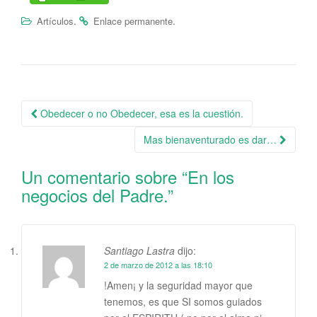
.
.
Artículos
Enlace permanente
Obedecer o no Obedecer, esa es la cuestión.
Navegación de la entrada
Mas bienaventurado es dar…
Un comentario sobre “
En los
negocios del Padre.
”
Santiago Lastra
dijo:
2 de marzo de 2012 a las 18:10
!Amen¡ y la seguridad mayor que
tenemos, es que SI somos guiados