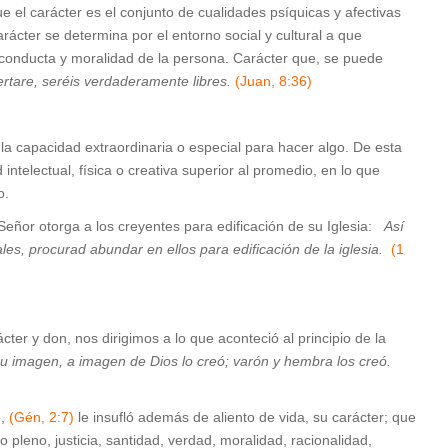
el carácter es el conjunto de cualidades psíquicas y afectivas
rácter se determina por el entorno social y cultural a que
a conducta y moralidad de la persona. Carácter que, se puede
ibertare, seréis verdaderamente libres.
(Juan, 8:36)
 la capacidad extraordinaria o especial para hacer algo. De esta
ntelectual, física o creativa superior al promedio, en lo que
o.
l Señor otorga a los creyentes para edificación de su Iglesia:
Así
es, procurad abundar en ellos para edificación de la iglesia.
(1
ter y don, nos dirigimos a lo que aconteció al principio de la
u imagen, a imagen de Dios lo creó; varón y hembra los creó
.
e,
(Gén, 2:7)
le insufló además de aliento de vida, su carácter; que
 pleno, justicia, santidad, verdad, moralidad, racionalidad,