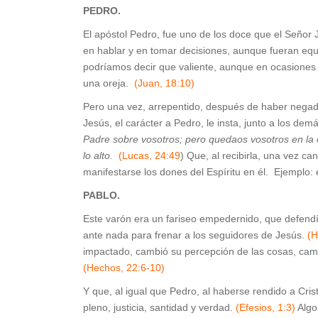
PEDRO.
El apóstol Pedro, fue uno de los doce que el Señor 
en hablar y en tomar decisiones, aunque fueran equ
podríamos decir que valiente, aunque en ocasiones 
una oreja.
(Juan, 18:10)
Pero una vez, arrepentido, después de haber negado
Jesús, el carácter a Pedro, le insta, junto a los d
Padre sobre vosotros; pero quedaos vosotros en la 
lo alto.
(Lucas, 24:49
) Que, al recibirla, una vez c
manifestarse los dones del Espíritu en él. Ejemplo:
PABLO.
Este varón era un fariseo empedernido, que defendí
ante nada para frenar a los seguidores de Jesús.
(H
impactado, cambió su percepción de las cosas, camb
(Hechos, 22:6-10)
Y que, al igual que Pedro, al haberse rendido a Cris
pleno, justicia, santidad y verdad.
(Efesios, 1:3)
Algo