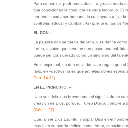
Para comenzar, podríamos definir a grosso modo que 
que condicionan la conducta de cada individuo. El ca
pertenece cada ser humano, lo cual ayuda a fijar l
controlar, educar y cambiar:
Así que, si el Hijo os l
EL DON. –
La palabra don se deriva del latín, y se define como
forma, alguien que tiene un don posee una habilidad i
puede ser considerado como un sinónimo del talent
En lo espiritual, un don es la dádiva o regalo que e
también vosotros; pues que anheláis dones espiritual
Cort. 14:12)
EN EL PRINCIPIO. –
Una vez definidos brevemente el significado de carác
creación de Dios, porque…
Creó Dios al hombre a s
(Gén. 1:27)
Que, al ser Dios Espíritu, y soplar Dios en el hombr
muy bien se podría definir, como: Amor, conocimiento