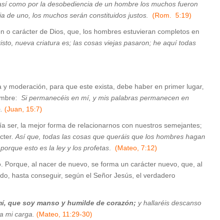
así como por la desobediencia de un hombre los muchos fueron
ia de uno, los muchos serán constituidos justos.
(Rom. 5:19)
en o carácter de Dios, que, los hombres estuvieran completos en
risto, nueva criatura es; las cosas viejas pasaron; he aquí todas
–
a y moderación, para que este exista, debe haber en primer lugar,
hombre:
Si permanecéis en mí, y mis palabras permanecen en
.
(Juan, 15:7)
ía ser, la mejor forma de relacionarnos con nuestros semejantes;
cter.
Así que, todas las cosas que queráis que los hombres hagan
porque esto es la ley y los profetas
.
(Mateo, 7:12)
 Porque, al nacer de nuevo, se forma un carácter nuevo, que, al
do, hasta conseguir, según el Señor Jesús, el verdadero
í,
que soy manso y humilde de corazón;
y hallaréis descanso
ra mi carga.
(Mateo, 11:29-30)