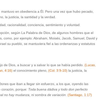
e mantuvo en obediencia a Él. Pero una vez que hubo pecado,
, la justicia, la santidad y la verdad.
ad, racionalidad, conciencia, sentimiento y voluntad.
xcepción, según La Palabra de Dios, de algunos hombres que el
es, como, por ejemplo: Abraham, Moisés, Jacob, Samuel, David y
srael su pueblo, se mantuviera fiel a las ordenanzas y estatutos
Hijo de Dios, a buscar y a salvar lo que se había perdido.
(Lucas,
an, 4:16)
el conocimiento pleno,
(Col. 3:9-10)
la justicia, la
ones que iban a llegar sin esfuerzo, a los que, oyendo las
de corazón, porque:
Toda buena dádiva y todo don perfecto
 cual no hay mudanza, ni sombra de variación
.
(Santiago, 1:17)