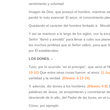
sentimiento y voluntad.
Imagen de Dios, que poseyó el hombre, mientras s
perdió lo más esencial: El amor, el conocimiento pleno
Quedando el carácter del hombre limitado a: Moralid
Y así se mantuvo a lo largo de los siglos, con la e
Señor “llamó y amoldó” para llevar a cabo sus plan
los muchos profetas que el Señor utilizó, para que I
por Él establecidos.
LOS
DONES. –
Tuvo, por lo ocurrido “en el principio”, que venir el 
19:10)
Que entre otras cosas fueron: el amor,
(1 Ju
santidad y la verdad.
(Efesios, 4:22-24)
Y, además, dio dones a los hombres.
(Efesios, 4:8)
D
palabras de Jesús, se arrepintieran y convirtieran 
desciende de lo alto, del Padre de las luces, en el
Cómo, por ejemplo: