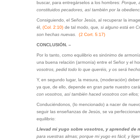
buscar, para entregárselos a los hombres:
Porque, 
constituidos pecadores, así también por la obedienc
Consiguiendo, el Señor Jesús, al recuperar la imag
él,
(Col. 2:10)
de tal modo, que
, si alguno está en C
son hechas nuevas.
(2 Cort. 5:17)
CONCLUSIÓN. 
Por lo tanto, como equilibrio es sinónimo de armoní
una buena relación (armonía) entre el Señor y el 
vosotros, pedid todo lo que queréis, y os será hecho
Y, en segundo lugar, la mesura, (moderación) deber
ya que, de ello, depende en gran parte nuestro cará
con vosotros, así también haced vosotros con ellos; 
Conduciéndonos, (lo mencionado) a nacer de nuevo.
seguir las enseñanzas de Jesús, se va perfeccionan
equilibrio:
Llevad mi yugo sobre vosotros, y
aprended de m
para vuestras almas; porque mi yugo es fácil, y lige