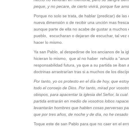
peque, y no pecare, de cierto vivirá, porque fue am
Porque no solo se trata, de hablar (predicar) de la
nueva dimensión o de recibir una unción mas fresca
aunque parte de ella no acabe de gustar a muchos es
pueblo, escucharan o dejaran de escuchar, tal vez
hacer lo mismo.
Ya san Pablo, al despedirse de los ancianos de la i
hicieran lo mismo, que al no haber rehuido a “anunc
responsabilidad futura, ya que a su partida se iban
doctrinas arrastrarían tras si a muchos de los discí
Por tanto, yo os protesto en el día de hoy, que est
todo el consejo de Dios. Por tanto, mirad por vosotr
obispos, para apacentar la iglesia del Señor, la cu
partida entrarán en medio de vosotros lobos rapac
levantarán hombres que hablen cosas perversas para 
que por tres años, de noche y de día, no he cesad
Toque este de san Pablo para que no caer en el erro