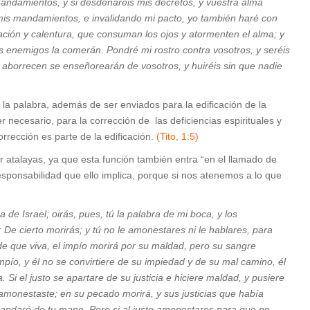
 mandamientos, y si desdeñareis mis decretos, y vuestra alma
mis mandamientos, e invalidando mi pacto, yo también haré con
uación y calentura, que consuman los ojos y atormenten el alma; y
os enemigos la comerán
.
Pondré mi rostro contra vosotros, y seréis
 aborrecen se enseñorearán de vosotros, y huiréis sin que nadie
e la palabra, además de ser enviados para la edificación de la
 necesario, para la corrección de las deficiencias espirituales y
rrección es parte de la edificación.
(Tito, 1:5)
 atalayas, ya que esta función también entra “en el llamado de
sponsabilidad que ello implica, porque si nos atenemos a lo que
 de Israel; oirás, pues, tú la palabra de mi boca, y los
De cierto morirás; y tú no le amonestares ni le hablares, para
de que viva, el impío morirá por su maldad, pero su sangre
ío, y él no se convirtiere de su impiedad y de su mal camino, él
 Si el justo se apartare de su justicia e hiciere maldad, y pusiere
e amonestaste; en su pecado morirá, y sus justicias que había
ndaré de tu mano. Pero si al justo amonestares para que no