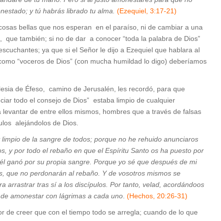
onestado; y tú habrás librado tu alma.
(Ezequiel, 3:17-21)
s cosas bellas que nos esperan en el paraíso, ni de cambiar a una
, que también; si no de dar a conocer “toda la palabra de Dios”
cuchantes; ya que si el Señor le dijo a Ezequiel que hablara al
 como “voceros de Dios” (con mucha humildad lo digo) deberíamos
glesia de Éfeso, camino de Jerusalén, les recordó, para que
iar todo el consejo de Dios” estaba limpio de cualquier
 a levantar de entre ellos mismos, hombres que a través de falsas
pulos alejándolos de Dios.
oy limpio de la sangre de todos; porque no he rehuido anunciaros
os, y por todo el rebaño en que el Espíritu Santo os ha puesto por
al él ganó por su propia sangre. Porque yo sé que después de mi
es, que no perdonarán al rebaño. Y de vosotros mismos se
arrastrar tras sí a los discípulos. Por
tanto, velad,
acordándoos
o de amonestar con lágrimas a cada uno
.
(Hechos, 20:26-31)
r de creer que con el tiempo todo se arregla; cuando de lo que