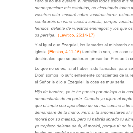
Pero si no me oyereis, ni hiciereis todos estos mis
menospreciare mis estatutos, no ejecutando todos 
vosotros esto: enviaré sobre vosotros terror, exten
sembraréis en vano vuestra semilla, porque vuestr
heridos delante de vuestros enemigos; y los que os
os persiga.
(Levítico, 26:14-17)
Y al igual que Ezequiel, los llamados al ministerio d
iglesia
(Efesios, 4:11-16)
también lo son, en caso ser
doctrinales que se pudieran presentar. Porque la co
Lo que no sé es, si al haber sido llamados para ser
Dios” somos lo suficientemente conscientes de la re
el Señor le dijo a Ezequiel, la cosa es muy seria:
Hijo de hombre, yo te he puesto por atalaya a la casa
amonestarás de mi parte. Cuando yo dijere al impío: 
que el impío sea apercibido de su mal camino a fin 
demandaré de tu mano. Pero si tú amonestares al imp
morirá por su maldad, pero tú habrás librado tu alma.
yo tropiezo delante de él, él morirá, porque tú no l
hecho no vendrán en memoria; pero su sangre dema