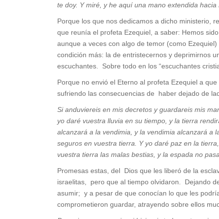
te doy. Y miré, y he aquí una mano extendida hacia mí
Porque los que nos dedicamos a dicho ministerio, r
que reunía el profeta Ezequiel, a saber: Hemos si
aunque a veces con algo de temor (como Ezequiel) 
condición más: la de entristecernos y deprimirnos 
escuchantes. Sobre todo en los “escuchantes cristi
Porque no envió el Eterno al profeta Ezequiel a que
sufriendo las consecuencias de haber dejado de la
Si anduviereis en mis decretos y guardareis mis ma
yo daré vuestra lluvia en su tiempo, y la tierra rendi
alcanzará a la vendimia, y la vendimia alcanzará a 
seguros en vuestra tierra. Y yo daré paz en la tierra
vuestra tierra las malas bestias, y la espada no pas
Promesas estas, del Dios que les liberó de la esclav
israelitas, pero que al tiempo olvidaron. Dejando
asumir; y a pesar de que conocían lo que les podría
comprometieron guardar, atrayendo sobre ellos much