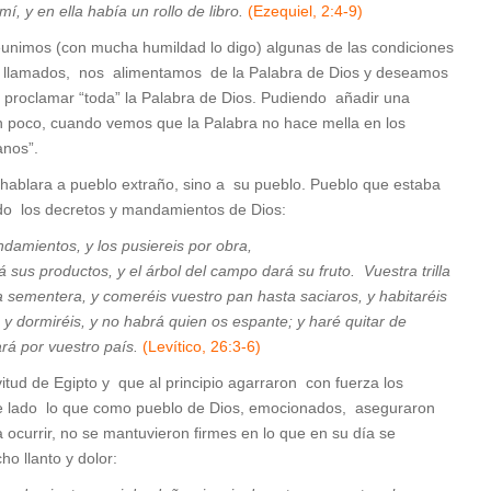
, y en ella había un rollo de libro.
(Ezequiel, 2:4-9)
eunimos (con mucha humildad lo digo) algunas de las condiciones
do llamados, nos alimentamos de la Palabra de Dios y deseamos
proclamar “toda” la Palabra de Dios. Pudiendo añadir una
un poco, cuando vemos que la Palabra no hace mella en los
anos”.
 hablara a pueblo extraño, sino a su pueblo. Pueblo que estaba
do los decretos y mandamientos de Dios:
ndamientos, y los pusiereis por obra,
rá sus productos, y el árbol del campo dará su fruto. Vuestra trilla
la sementera, y comeréis vuestro pan hasta saciaros, y habitaréis
, y dormiréis, y no habrá quien os espante; y haré quitar de
ará por vuestro país.
(Levítico, 26:3-6)
itud de Egipto y que al principio agarraron con fuerza los
 de lado lo que como pueblo de Dios, emocionados, aseguraron
 ocurrir, no se mantuvieron firmes en lo que en su día se
o llanto y dolor: