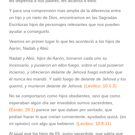
les dispensa a sus padres, les alcanza a ellos.
Y para una comprensión más amplia de la diferencia entre
un hijo y un nieto de Dios, encontramos en las Sagradas
Escrituras hijos de personajes relevantes que nos pueden
ayudar a conseguirlo.
Veamos en primer lugar lo que les aconteció a los hijos de
Aarón, Nadab y Abiú:
Nadab y Abiú, hijos de Aarón, tomaron cada uno su
incensario, y pusieron en ellos fuego, sobre el cual pusieron
incienso, y ofrecieron delante de Jehová fuego extraño que
él nunca les mandó. Y salió fuego de delante de Jehová y los
quemó, y murieron delante de Jehová.
(Levítico, 10:1-2)
No se comportaron como hijos obedientes, sino que como
esperaban algún día ser investidos sumos sacerdotes,
(Éxodo, 28:1)
parece ser que daban por sentado, que
podían hacer lo que creían conveniente, ayudados quizá, (es
mi opinión) con algo que bebieron.
(Levítico, 10:8-11)
Al igual que los hijos de Elí, sumo sacerdote, que sabía que