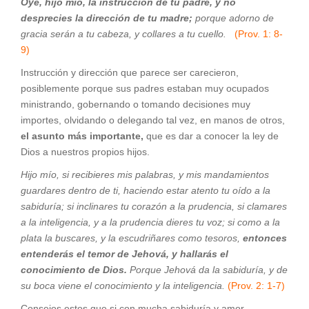
Oye, hijo mío, la instrucción de tu padre, y no
desprecies la dirección de tu madre;
porque adorno de
gracia serán a tu cabeza, y collares a tu cuello.
(Prov. 1: 8-
9)
Instrucción y dirección que parece ser carecieron,
posiblemente porque sus padres estaban muy ocupados
ministrando, gobernando o tomando decisiones muy
importes, olvidando o delegando tal vez, en manos de otros,
el asunto más importante,
que es dar a conocer la ley de
Dios a nuestros propios hijos.
Hijo mío, si recibieres mis palabras, y mis mandamientos
guardares dentro de ti, haciendo estar atento tu oído a la
sabiduría; si inclinares tu corazón a la prudencia, si clamares
a la inteligencia, y a la prudencia dieres tu voz; si como a la
plata la buscares, y la escudriñares como tesoros,
entonces
entenderás el temor de Jehová, y hallarás el
conocimiento de Dios.
Porque Jehová da la sabiduría, y de
su boca viene el conocimiento y la inteligencia.
(Prov. 2: 1-7)
Consejos estos que si con mucha sabiduría y amor,