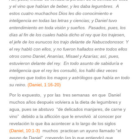
y el vino que habían de beber, y les daba legumbres. A
estos cuatro muchachos Dios les dio conocimiento e
inteligencia en todas las letras y ciencias; y Daniel tuvo
entendimiento en toda visión y sueños. Pasados, pues, los
días al fin de los cuales había dicho el rey que los trajesen,
el jefe de los eunucos los trajo delante de Nabucodonosor. Y
el rey habló con ellos, y no fueron hallados entre todos ellos
otros como Daniel, Ananías, Misael y Azarías; así, pues,
estuvieron delante del rey. En todo asunto de sabiduría e
inteligencia que el rey les consultó, los halló diez veces
mejores que todos los magos y astrólogos que había en todo
su reino.
(Daniel, 1:16-20)
Por lo expuesto, y por las tres semanas en que Daniel
muchos años después volviera a la dieta de legumbres y
agua, pues se abstuvo “de delicados manjares, de carne y
vino” debido a la aflicción que le envolvió al conocer por
revelación lo que iba acontecer a lo largo de los siglos
(Daniel, 10:1-3)
muchos practican un ayuno llamado “el
ayuno de Daniel” creyendo (es lo que entiendo) que