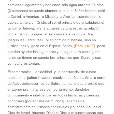
comiendo legumbres y bebiendo sólo agua durante 21 días
(3 semanas) se puede obtener lo que el Señor les concedió
a Daniel, a Ananías, a Misael y a Azarías; cuando todo lo
que se anhela en Cristo, al ser el principio de la sabiduría el
temor a Jehová, viene a través de una estrecha relación
con el Señor, porque al no consistir el reino de Dios
(según las Escrituras) ni en comida ni bebida, sino en
justicia, paz y gozo en el Espíritu Santo,
(Rom. 14:17)
poco
pueden ayudar las legumbres y el agua para conseguirlo,
si no se tienen en cuenta los principios que Daniel y sus
compañeros tenían.
El compromiso, la fidelidad y la constancia de cuatro
muchachos judíos llevados cautivos de Jerusalén a la corte
de Nabucodonosor rey de Babilonia, fue lo que propició que
el Eterno premiara ese comportamiento, dándoles
conocimiento e inteligencia en todas las letras y ciencias
conocidas (por encima de muchos) además de
entendimiento en visiones espirituales y sueños. Así es el
Dios de Israel, (nuestro Dios) el Dios que nunca aparta sus