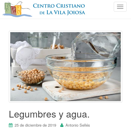
C
a
m
b
i
a
r
n
a
v
e
g
a
c
i
ó
Legumbres y agua.
n
25 de diciembre de 2019
Antonio Sellés