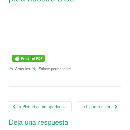
.
.
Artículos
Enlace permanente
La Piedad como apariencia.
La higuera estéril.
Navegación de la entrada
Deja una respuesta