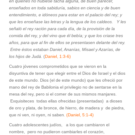
en quienes no hubiese tacha alguna, de buen parecer,
enseñados en toda sabiduría, sabios en ciencia y de buen
entendimiento, e idóneos para estar en el palacio del rey; y
que les enseñase las letras y la lengua de los caldeos. Y les
señaló el rey ración para cada día, de la provisión de la
comida del rey, y del vino que él bebía; y que los criase tres
años, para que al fin de ellos se presentasen delante del rey.
Entre éstos estaban Daniel, Ananías, Misael y Azarías, de
los hijos de Judá.
(
Daniel, 1:3-6)
Cuatro jóvenes comprometidos que se vieron en la
disyuntiva de tener que elegir entre el Dios de Israel y el dios
de este mundo. Dios (el de este mundo) que les ofreció por
mano del rey de Babilonia el privilegio no de sentarse en la
mesa del rey, pero si el comer de sus mismos manjares.
Exquisiteces todas ellas ofrecidas (presentadas) a dioses
de oro y plata, de bronce, de hierro, de madera y de piedra,
que ni ven, ni oyen, ni saben.
(Daniel, 5:1-4)
Cuatro adolescentes judíos, a los que cambiaron el
nombre, pero no pudieron cambiarles el corazón,