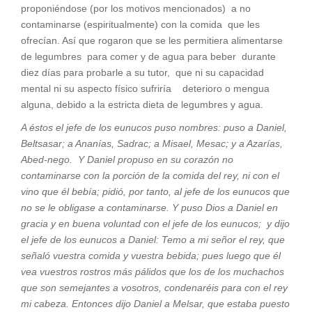
proponiéndose (por los motivos mencionados) a no
contaminarse (espiritualmente) con la comida que les
ofrecían. Así que rogaron que se les permitiera alimentarse
de legumbres para comer y de agua para beber durante
diez días para probarle a su tutor, que ni su capacidad
mental ni su aspecto físico sufriría deterioro o mengua
alguna, debido a la estricta dieta de legumbres y agua.
A éstos el jefe de los eunucos puso nombres: puso a Daniel,
Beltsasar; a Ananías, Sadrac; a Misael, Mesac; y a Azarías,
Abed-nego. Y Daniel propuso en su corazón no
contaminarse con la porción de la comida del rey, ni con el
vino que él bebía; pidió, por tanto, al jefe de los eunucos que
no se le obligase a contaminarse. Y puso Dios a Daniel en
gracia y en buena voluntad con el jefe de los eunucos; y dijo
el jefe de los eunucos a Daniel: Temo a mi señor el rey, que
señaló vuestra comida y vuestra bebida; pues luego que él
vea vuestros rostros más pálidos que los de los muchachos
que son semejantes a vosotros, condenaréis para con el rey
mi cabeza.
Entonces dijo Daniel a Melsar, que estaba puesto