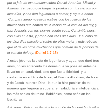
por el jefe de los eunucos sobre Daniel, Ananías, Misael y
Azarías: Te ruego que hagas la prueba con tus siervos por
diez días, y nos den legumbres a comer, y agua a beber.
Compara luego nuestros rostros con los rostros de los
muchachos que comen de la ración de la comida del rey, y
haz después con tus siervos según veas. Consintió, pues,
con ellos en esto, y probó con ellos diez días. Y al cabo de
los diez días pareció el rostro de ellos mejor y más robusto
que el de los otros muchachos que comían de la porción de
la comida del rey.
(Daniel 1:7-15)
A estos jóvenes la dieta de legumbres y agua, que duró tres
años, no les acrecentó los dones que ya poseían antes de
llevarlos en cautividad, sino que fue la fidelidad y la
confianza en el Dios de Israel, el Dios de Abraham, de Isaac
y de Jacob, nuestro Dios, lo que lo hizo posible; de tal
manera que llegaron a superar en sabiduría e inteligencia a
los más sabios del reino Babilónico, como señalan las
Escrituras.
Así, pues, Melsar se llevaba la porción de la comida de ellos